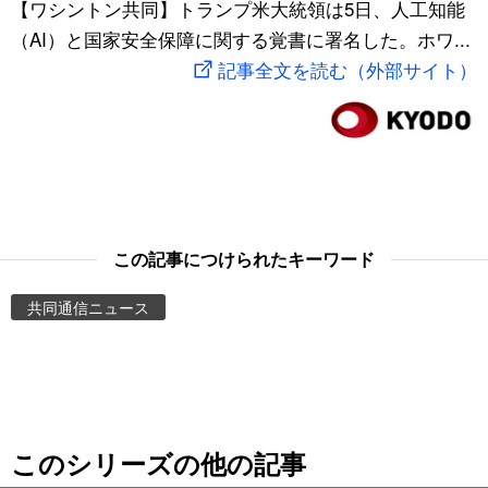
【ワシントン共同】トランプ米大統領は5日、人工知能
スポーツ・東京2020
文化
動画/Live
（AI）と国家安全保障に関する覚書に署名した。ホワ...
記事全文を読む（外部サイト）
科学・技術
Books
暮らし
Cinema
スポーツ・東京2020
Topics
この記事につけられたキーワード
Images
共同通信ニュース
People
東京
このシリーズの他の記事
お知らせ