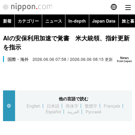
新着
カテゴリー
ニュース
In-depth
Japan Data
旅と暮
English
政治・外交
Topics
AIの安保利用加速で覚書 米大統領、指針更新
简体字
を指示
経済・ビジネス
Images
繁體字
カテゴリー
News
国際・海外
2026.06.06 07:58 / 2026.06.06 08:15
更新
from Japan
国際・海外
People
Français
政治・外交
ニュース
社会
東京
Español
経済・ビジネス
トップ
In-depth
文化
お知らせ
العربية
他の言語で読む
English
日本語
简体字
繁體字
Français
国際
アーカイブ
Japan Data
科学・技術
Español
العربية
Русский
Русский
社会
旅と暮らし
暮らし