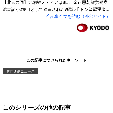
【北京共同】北朝鮮メディアは6日、金正恩朝鮮労働党
スポーツ・東京2020
文化
動画/Live
総書記が2隻目として建造された新型5千トン級駆逐艦...
記事全文を読む（外部サイト）
科学・技術
Books
暮らし
Cinema
スポーツ・東京2020
Topics
この記事につけられたキーワード
Images
共同通信ニュース
People
東京
このシリーズの他の記事
お知らせ