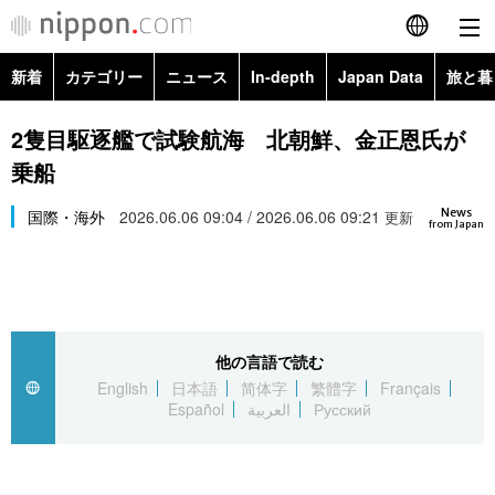
新着
カテゴリー
ニュース
In-depth
Japan Data
旅と暮
English
政治・外交
Topics
2隻目駆逐艦で試験航海 北朝鮮、金正恩氏が
简体字
乗船
経済・ビジネス
Images
繁體字
カテゴリー
News
国際・海外
2026.06.06 09:04 / 2026.06.06 09:21
更新
from Japan
国際・海外
People
Français
政治・外交
ニュース
社会
東京
Español
経済・ビジネス
トップ
In-depth
文化
お知らせ
العربية
他の言語で読む
English
日本語
简体字
繁體字
Français
国際
アーカイブ
Japan Data
科学・技術
Español
العربية
Русский
Русский
社会
旅と暮らし
暮らし