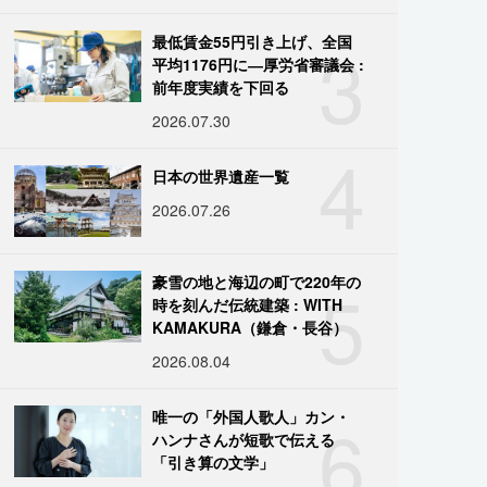
3
最低賃金55円引き上げ、全国
平均1176円に―厚労省審議会 :
前年度実績を下回る
2026.07.30
4
日本の世界遺産一覧
2026.07.26
5
豪雪の地と海辺の町で220年の
時を刻んだ伝統建築 : WITH
KAMAKURA（鎌倉・長谷）
2026.08.04
6
唯一の「外国人歌人」カン・
ハンナさんが短歌で伝える
「引き算の文学」