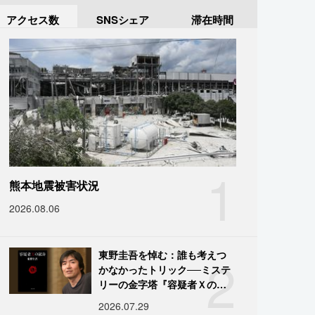
アクセス数
SNSシェア
滞在時間
1
熊本地震被害状況
2026.08.06
2
東野圭吾を悼む：誰も考えつ
かなかったトリック──ミステ
リーの金字塔『容疑者Ｘの献
身』の舞台裏
2026.07.29