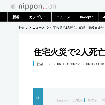
新着
カテゴリー
ニュース
In-depth
J
政治・外交
トップ
Home
ニュース
住宅火災で2人死亡、函館 高齢夫婦か
経済・ビジネス
アーカイブ
住宅火災で2人死
国際
社会
社会
2026.06.06 10:56 / 2026.06.06 11:13
文化
科学・技術
暮らし
English
日本語
简体字