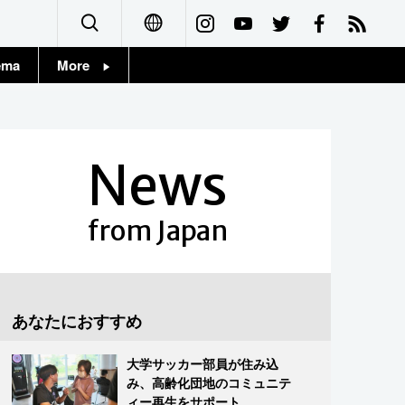
ema
More
English
Topics
简体字
Images
News
繁體字
People
Français
from Japan
東京
Español
お知らせ
العربية
あなたにおすすめ
Русский
大学サッカー部員が住み込
み、高齢化団地のコミュニテ
ィー再生をサポート