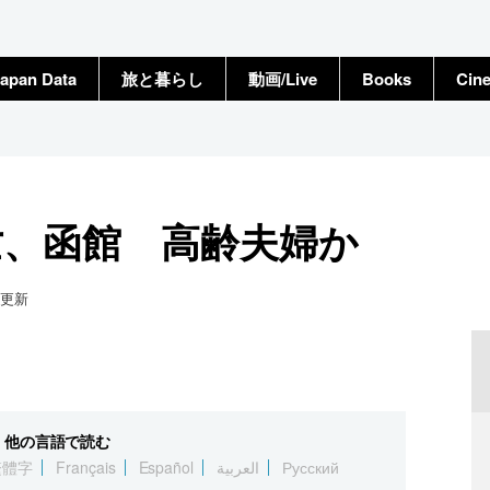
apan Data
旅と暮らし
動画/Live
Books
Cin
亡、函館 高齢夫婦か
更新
他の言語で読む
繁體字
Français
Español
العربية
Русский