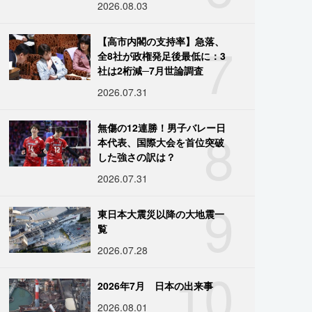
2026.08.03
7
【高市内閣の支持率】急落、
全8社が政権発足後最低に：3
社は2桁減─7月世論調査
2026.07.31
8
無傷の12連勝！男子バレー日
本代表、国際大会を首位突破
した強さの訳は？
2026.07.31
9
東日本大震災以降の大地震一
覧
2026.07.28
10
2026年7月 日本の出来事
2026.08.01