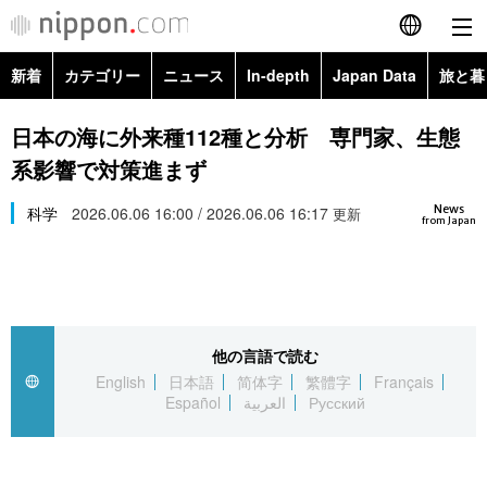
新着
カテゴリー
ニュース
In-depth
Japan Data
旅と暮
English
政治・外交
Topics
日本の海に外来種112種と分析 専門家、生態
简体字
系影響で対策進まず
経済・ビジネス
Images
繁體字
カテゴリー
News
科学
2026.06.06 16:00 / 2026.06.06 16:17
更新
from Japan
国際・海外
People
Français
政治・外交
ニュース
社会
東京
Español
経済・ビジネス
トップ
In-depth
文化
お知らせ
العربية
他の言語で読む
English
日本語
简体字
繁體字
Français
国際
アーカイブ
Japan Data
科学・技術
Español
العربية
Русский
Русский
社会
旅と暮らし
暮らし