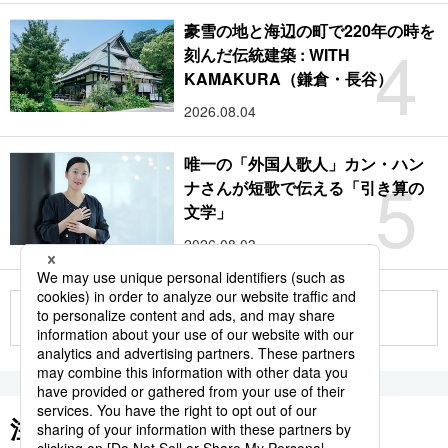
豪雪の地と海辺の町で220年の時を
4
刻んだ伝統建築 : WITH
KAMAKURA（鎌倉・長谷）
2026.08.04
唯一の「外国人歌人」カン・ハン
5
ナさんが短歌で伝える「引き算の
文学」
2026.08.03
もっと見る
注目のキーワード