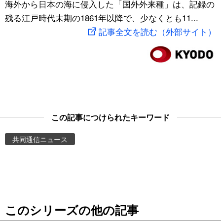
海外から日本の海に侵入した「国外外来種」は、記録の
スポーツ・東京2020
文化
動画/Live
残る江戸時代末期の1861年以降で、少なくとも11...
記事全文を読む（外部サイト）
科学・技術
Books
暮らし
Cinema
スポーツ・東京2020
Topics
この記事につけられたキーワード
Images
共同通信ニュース
People
東京
このシリーズの他の記事
お知らせ