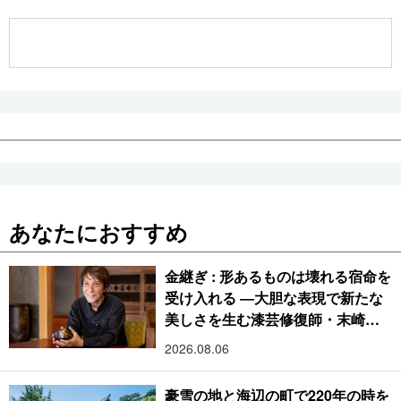
公式SNS
あなたにおすすめ
金継ぎ : 形あるものは壊れる宿命を
受け入れる ―大胆な表現で新たな
美しさを生む漆芸修復師・末崎広
樹
2026.08.06
豪雪の地と海辺の町で220年の時を