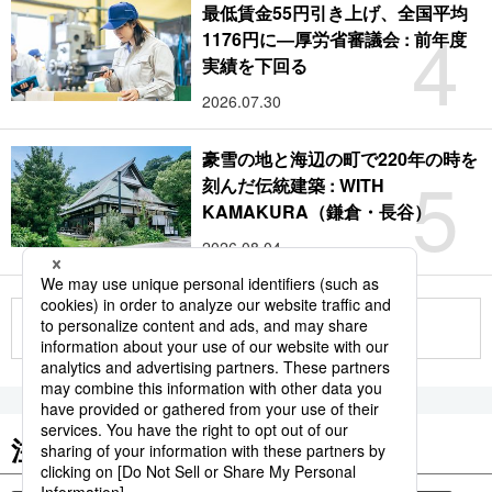
最低賃金55円引き上げ、全国平均
4
1176円に―厚労省審議会 : 前年度
実績を下回る
2026.07.30
豪雪の地と海辺の町で220年の時を
5
刻んだ伝統建築 : WITH
KAMAKURA（鎌倉・長谷）
2026.08.04
もっと見る
注目のキーワード