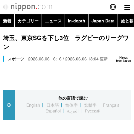
新着
カテゴリー
ニュース
In-depth
Japan Data
旅と暮
English
政治・外交
Topics
埼玉、東京SGを下し3位 ラグビーのリーグワ
简体字
ン
経済・ビジネス
Images
繁體字
カテゴリー
News
スポーツ
2026.06.06 16:16 / 2026.06.06 18:04
更新
from Japan
国際・海外
People
Français
政治・外交
ニュース
社会
東京
Español
経済・ビジネス
トップ
In-depth
文化
お知らせ
العربية
他の言語で読む
English
日本語
简体字
繁體字
Français
国際
アーカイブ
Japan Data
科学・技術
Español
العربية
Русский
Русский
社会
旅と暮らし
暮らし