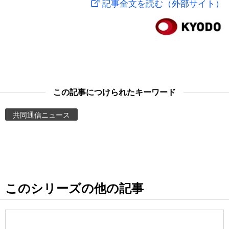
記事全文を読む（外部サイト）
スポーツ・東京2020
文化
動画/Live
科学・技術
Books
暮らし
Cinema
この記事につけられたキーワード
スポーツ・東京2020
Topics
共同通信ニュース
Images
People
このシリーズの他の記事
東京
お知らせ