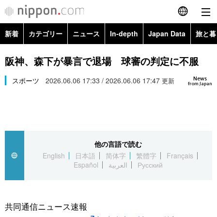
新着
カテゴリー
ニュース
In-depth
Japan Data
旅と暮
English
政治・外交
Topics
阪神、森下が暴言で退場 球審の判定に不服
简体字
News
経済・ビジネス
スポーツ
2026.06.06 17:33 / 2026.06.06 17:47
Images
更新
繁體字
from Japan
カテゴリー
国際・海外
People
Français
政治・外交
ニュース
社会
東京
Español
他の言語で読む
経済・ビジネス
トップ
In-depth
文化
お知らせ
English
日本語
简体字
繁體字
Français
العربية
Español
العربية
Русский
国際
アーカイブ
Japan Data
科学・技術
Русский
社会
旅と暮らし
暮らし
共同通信ニュース速報