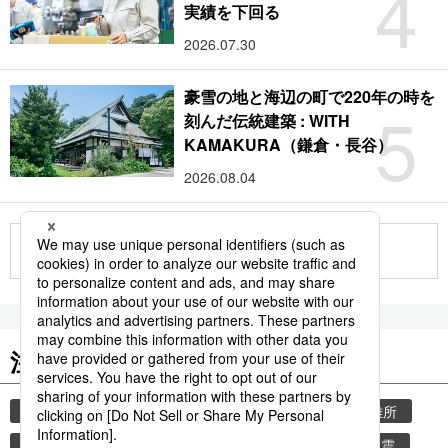
4
実績を下回る
2026.07.30
豪雪の地と海辺の町で220年の時を
5
刻んだ伝統建築 : WITH
KAMAKURA（鎌倉・長谷）
2026.08.04
もっと見る
注目のキーワード
共同通信ニュース
気象・災害
災害
避難所
自然災害
地震
気象庁
津波
熊本地震