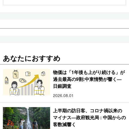
公式SNS
あなたにおすすめ
物価は「1年後も上がり続ける」が
過去最高の9割:中東情勢が響く―
日銀調査
2026.08.01
上半期の訪日客、コロナ禍以来の
マイナス―政府観光局 : 中国からの
客数減響く