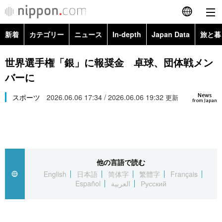
新着
カテゴリー
ニュース
In-depth
Japan Data
旅と暮
English
政治・外交
Topics
世界選手権「銀」に報奨金 卓球、団体戦メン
简体字
バーに
経済・ビジネス
Images
繁體字
カテゴリー
News
スポーツ
2026.06.06 17:34 / 2026.06.06 19:32
更新
from Japan
国際・海外
People
Français
政治・外交
ニュース
社会
東京
Español
経済・ビジネス
トップ
In-depth
文化
お知らせ
العربية
他の言語で読む
English
日本語
简体字
繁體字
Français
国際
アーカイブ
Japan Data
科学・技術
Español
العربية
Русский
Русский
社会
旅と暮らし
暮らし