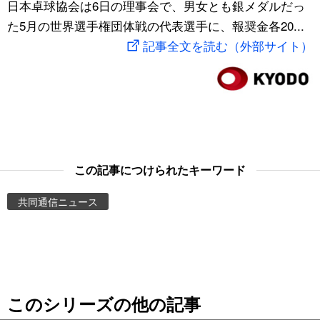
日本卓球協会は6日の理事会で、男女とも銀メダルだっ
スポーツ・東京2020
文化
動画/Live
た5月の世界選手権団体戦の代表選手に、報奨金各20...
記事全文を読む（外部サイト）
科学・技術
Books
暮らし
Cinema
スポーツ・東京2020
Topics
この記事につけられたキーワード
Images
共同通信ニュース
People
東京
このシリーズの他の記事
お知らせ