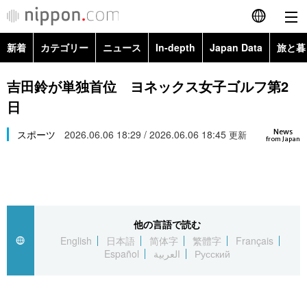
新着
カテゴリー
ニュース
In-depth
Japan Data
旅と暮
English
政治・外交
Topics
吉田鈴が単独首位 ヨネックス女子ゴルフ第2
简体字
日
経済・ビジネス
Images
繁體字
カテゴリー
News
スポーツ
2026.06.06 18:29 / 2026.06.06 18:45
更新
from Japan
国際・海外
People
Français
政治・外交
ニュース
社会
東京
Español
経済・ビジネス
トップ
In-depth
文化
お知らせ
العربية
他の言語で読む
English
日本語
简体字
繁體字
Français
国際
アーカイブ
Japan Data
科学・技術
Español
العربية
Русский
Русский
社会
旅と暮らし
暮らし