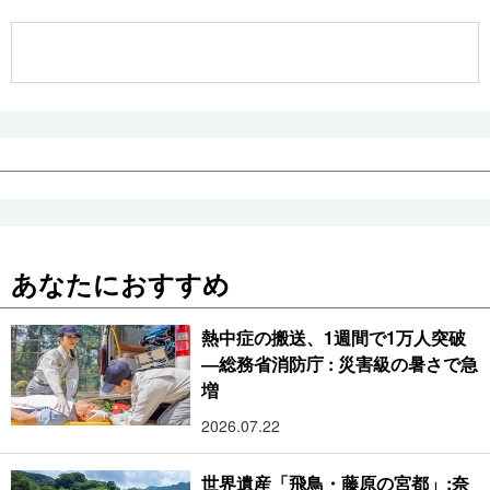
公式SNS
あなたにおすすめ
熱中症の搬送、1週間で1万人突破
―総務省消防庁 : 災害級の暑さで急
増
2026.07.22
世界遺産「飛鳥・藤原の宮都」:奈