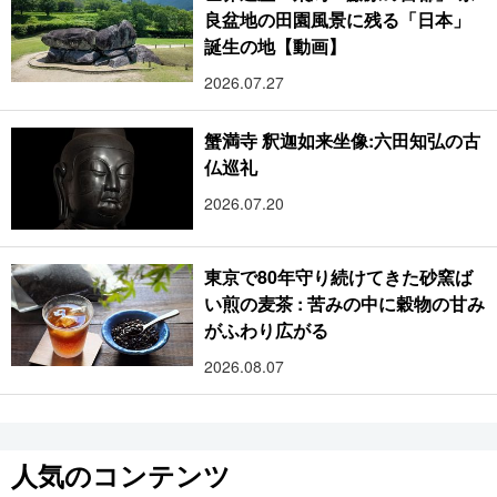
良盆地の田園風景に残る「日本」
誕生の地【動画】
2026.07.27
蟹満寺 釈迦如来坐像:六田知弘の古
仏巡礼
2026.07.20
東京で80年守り続けてきた砂窯ば
い煎の麦茶 : 苦みの中に穀物の甘み
がふわり広がる
2026.08.07
人気のコンテンツ