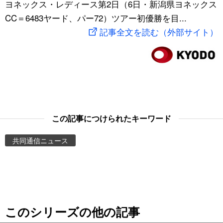
ヨネックス・レディース第2日（6日・新潟県ヨネックス
スポーツ・東京2020
文化
動画/Live
CC＝6483ヤード、パー72）ツアー初優勝を目...
記事全文を読む（外部サイト）
科学・技術
Books
暮らし
Cinema
スポーツ・東京2020
Topics
この記事につけられたキーワード
Images
共同通信ニュース
People
東京
このシリーズの他の記事
お知らせ