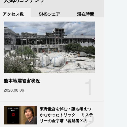
人気のコンテンツ
アクセス数
SNSシェア
滞在時間
1
熊本地震被害状況
2026.08.06
2
東野圭吾を悼む：誰も考えつ
かなかったトリック──ミステ
リーの金字塔『容疑者Ｘの献
身』の舞台裏