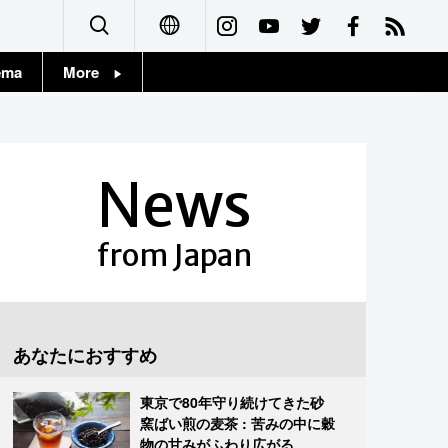
ema
More
English
Topics
简体字
Images
News
繁體字
People
Français
from Japan
東京
Español
お知らせ
العربية
あなたにおすすめ
Русский
東京で80年守り続けてきた砂
窯ばい煎の麦茶 : 苦みの中に穀
物の甘みがふわり広がる