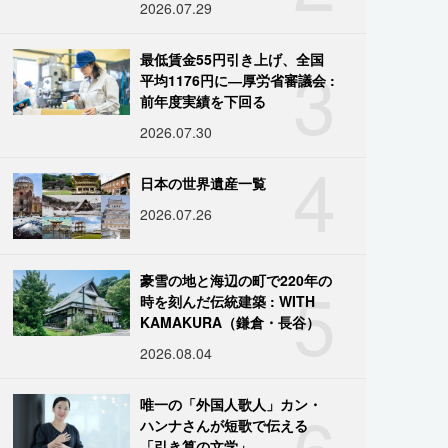
2026.07.29
3
最低賃金55円引き上げ、全国
平均1176円に―厚労省審議会 :
前年度実績を下回る
2026.07.30
4
日本の世界遺産一覧
2026.07.26
5
豪雪の地と海辺の町で220年の
時を刻んだ伝統建築 : WITH
KAMAKURA（鎌倉・長谷）
2026.08.04
6
唯一の「外国人歌人」カン・
ハンナさんが短歌で伝える
「引き算の文学」