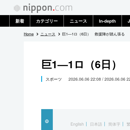
新着
カテゴリー
ニュース
In-depth
J
政治・外交
トップ
Home
ニュース
巨1―1ロ（6日） 救援陣が踏ん張る
経済・ビジネス
アーカイブ
巨1―1ロ（6日）
国際
社会
スポーツ
2026.06.06 22:08 / 2026.06.06 
文化
科学・技術
暮らし
English
日本語
简体字