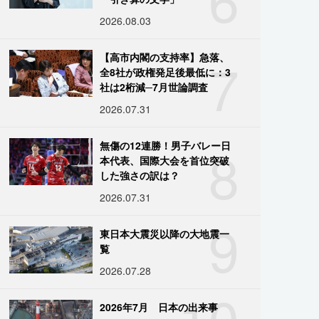
2026.08.03
7
【高市内閣の支持率】急落、
全8社が政権発足後最低に：3
社は2桁減─7月世論調査
2026.07.31
8
無傷の12連勝！男子バレー日
本代表、国際大会を首位突破
した強さの訳は？
2026.07.31
9
東日本大震災以降の大地震一
覧
2026.07.28
10
2026年7月 日本の出来事