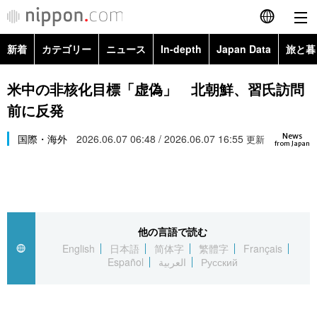
新着
カテゴリー
ニュース
In-depth
Japan Data
旅と暮
English
政治・外交
Topics
米中の非核化目標「虚偽」 北朝鮮、習氏訪問
简体字
前に反発
経済・ビジネス
Images
繁體字
カテゴリー
News
国際・海外
2026.06.07 06:48 / 2026.06.07 16:55
更新
from Japan
国際・海外
People
Français
政治・外交
ニュース
社会
東京
Español
経済・ビジネス
トップ
In-depth
文化
お知らせ
العربية
他の言語で読む
English
日本語
简体字
繁體字
Français
国際
アーカイブ
Japan Data
科学・技術
Español
العربية
Русский
Русский
社会
旅と暮らし
暮らし