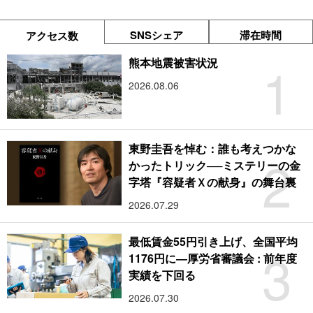
SNSシェア
滞在時間
アクセス数
1
熊本地震被害状況
2026.08.06
東野圭吾を悼む：誰も考えつかな
2
かったトリック──ミステリーの金
字塔『容疑者Ｘの献身』の舞台裏
2026.07.29
最低賃金55円引き上げ、全国平均
3
1176円に―厚労省審議会 : 前年度
実績を下回る
2026.07.30