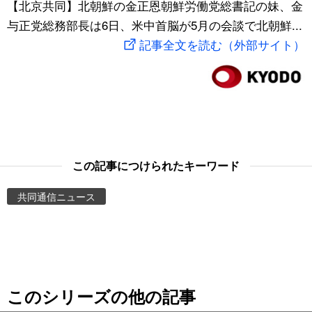
【北京共同】北朝鮮の金正恩朝鮮労働党総書記の妹、金
スポーツ・東京2020
文化
動画/Live
与正党総務部長は6日、米中首脳が5月の会談で北朝鮮...
記事全文を読む（外部サイト）
科学・技術
Books
暮らし
Cinema
スポーツ・東京2020
Topics
この記事につけられたキーワード
Images
共同通信ニュース
People
東京
このシリーズの他の記事
お知らせ