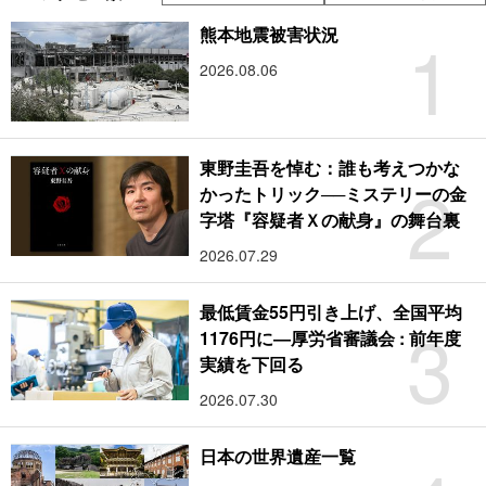
1
熊本地震被害状況
2026.08.06
東野圭吾を悼む：誰も考えつかな
2
かったトリック──ミステリーの金
字塔『容疑者Ｘの献身』の舞台裏
2026.07.29
最低賃金55円引き上げ、全国平均
3
1176円に―厚労省審議会 : 前年度
実績を下回る
2026.07.30
日本の世界遺産一覧