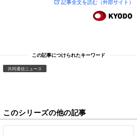
記事全文を読む（外部サイト）
スポーツ・東京2020
文化
動画/Live
科学・技術
Books
暮らし
Cinema
この記事につけられたキーワード
スポーツ・東京2020
Topics
共同通信ニュース
Images
People
このシリーズの他の記事
東京
お知らせ