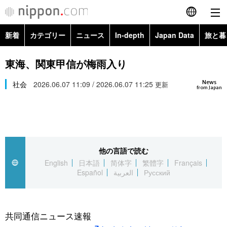
新着
カテゴリー
ニュース
In-depth
Japan Data
旅と暮
English
政治・外交
Topics
東海、関東甲信が梅雨入り
简体字
News
経済・ビジネス
社会
2026.06.07 11:09 / 2026.06.07 11:25
Images
更新
繁體字
from Japan
カテゴリー
国際・海外
People
Français
政治・外交
ニュース
社会
東京
Español
他の言語で読む
経済・ビジネス
トップ
In-depth
文化
お知らせ
English
日本語
简体字
繁體字
Français
العربية
Español
العربية
Русский
国際
アーカイブ
Japan Data
科学・技術
Русский
社会
旅と暮らし
暮らし
共同通信ニュース速報