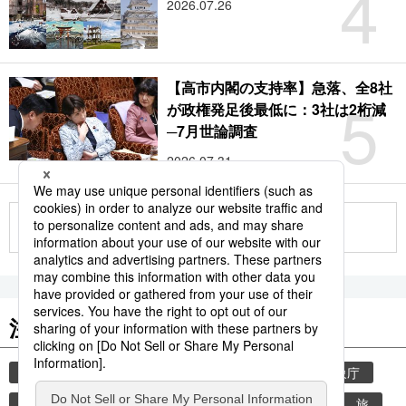
4
2026.07.26
【高市内閣の支持率】急落、全8社
5
が政権発足後最低に：3社は2桁減
─7月世論調査
2026.07.31
もっと見る
注目のキーワード
共同通信ニュース
気象・災害
災害
気象庁
地震
津波
熊本
熊本地震
観光
旅