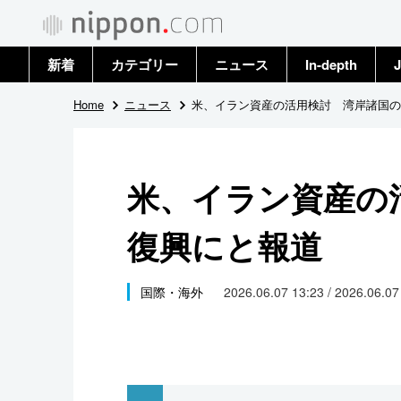
新着
カテゴリー
ニュース
In-depth
J
政治・外交
トップ
Home
ニュース
米、イラン資産の活用検討 湾岸諸国の
経済・ビジネス
アーカイブ
米、イラン資産の
国際
復興にと報道
社会
文化
国際・海外
2026.06.07 13:23 / 2026.06.0
科学・技術
暮らし