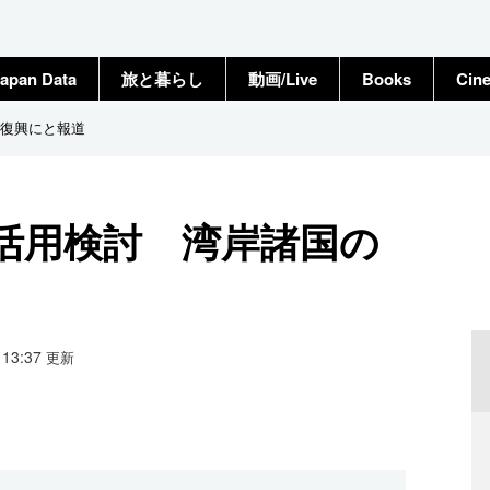
apan Data
旅と暮らし
動画/Live
Books
Cin
復興にと報道
活用検討 湾岸諸国の
7 13:37
更新