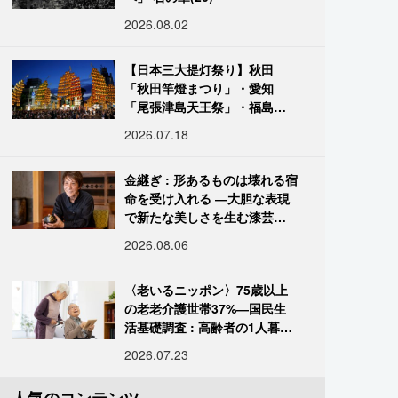
2026.08.02
【日本三大提灯祭り】秋田
「秋田竿燈まつり」・愛知
「尾張津島天王祭」・福島
「二本松の提灯祭り」:おびた
2026.07.18
だしい灯火が夜空を照らす光
の祭典
金継ぎ : 形あるものは壊れる宿
命を受け入れる ―大胆な表現
で新たな美しさを生む漆芸修
復師・末崎広樹
2026.08.06
〈老いるニッポン〉75歳以上
の老老介護世帯37%―国民生
活基礎調査 : 高齢者の1人暮ら
し933万人超
2026.07.23