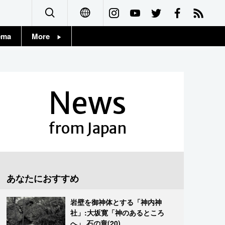
ema
More
English
Topics
简体字
Images
News
繁體字
People
Français
from Japan
東京
Español
お知らせ
العربية
あなたにおすすめ
Русский
岩壁を御神体とする「神内神
社」:大坂寛「神のあるところ
へ」 石の章(20)