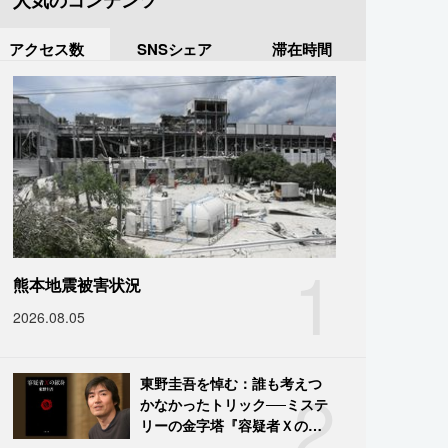
人気のコンテンツ
アクセス数
SNSシェア
滞在時間
1
熊本地震被害状況
2026.08.05
2
東野圭吾を悼む：誰も考えつ
かなかったトリック──ミステ
リーの金字塔『容疑者Ｘの献
身』の舞台裏