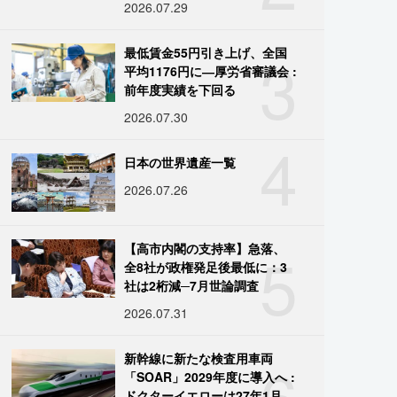
2026.07.29
3
最低賃金55円引き上げ、全国
平均1176円に―厚労省審議会 :
前年度実績を下回る
2026.07.30
4
日本の世界遺産一覧
2026.07.26
5
【高市内閣の支持率】急落、
全8社が政権発足後最低に：3
社は2桁減─7月世論調査
2026.07.31
6
新幹線に新たな検査用車両
「SOAR」2029年度に導入へ :
ドクターイエローは27年1月に