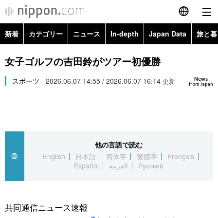
新着
カテゴリー
ニュース
In-depth
Japan Data
旅と暮
English
政治・外交
Topics
女子ゴルフの吉田鈴がツアー初優勝
简体字
News
経済・ビジネス
スポーツ
2026.06.07 14:55 / 2026.06.07 16:14
Images
更新
繁體字
from Japan
カテゴリー
国際・海外
People
Français
政治・外交
ニュース
社会
東京
Español
他の言語で読む
経済・ビジネス
トップ
In-depth
文化
お知らせ
English
日本語
简体字
繁體字
Français
العربية
Español
العربية
Русский
国際
アーカイブ
Japan Data
科学・技術
Русский
社会
旅と暮らし
暮らし
共同通信ニュース速報