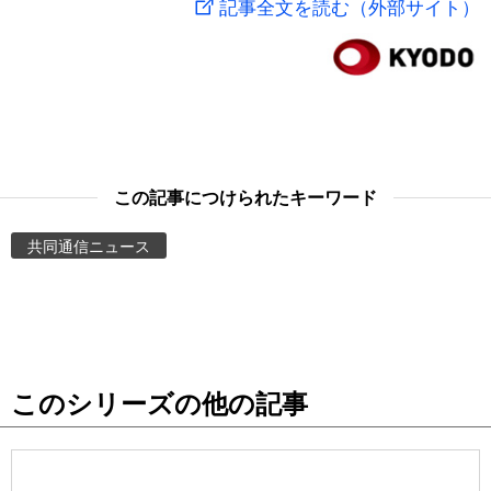
記事全文を読む（外部サイト）
スポーツ・東京2020
文化
動画/Live
科学・技術
Books
暮らし
Cinema
この記事につけられたキーワード
スポーツ・東京2020
Topics
共同通信ニュース
Images
People
このシリーズの他の記事
東京
お知らせ