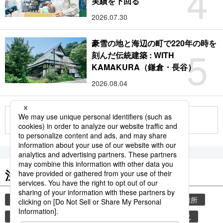
4
実績を下回る
2026.07.30
豪雪の地と海辺の町で220年の時を
5
刻んだ伝統建築 : WITH
KAMAKURA（鎌倉・長谷）
2026.08.04
もっと見る
注目のキーワード
共同通信ニュース
気象・災害
災害
避難所
自然災害
厚生労働省
少子化
少子高齢化