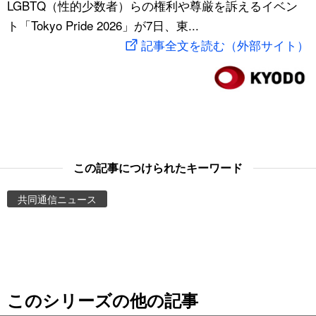
LGBTQ（性的少数者）らの権利や尊厳を訴えるイベン
スポーツ・東京2020
文化
動画/Live
ト「Tokyo Pride 2026」が7日、東...
記事全文を読む（外部サイト）
科学・技術
Books
暮らし
Cinema
スポーツ・東京2020
Topics
この記事につけられたキーワード
Images
共同通信ニュース
People
東京
このシリーズの他の記事
お知らせ