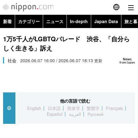
新着
カテゴリー
ニュース
In-depth
Japan Data
旅と暮
English
政治・外交
Topics
1万5千人がLGBTQパレード 渋谷、「自分ら
简体字
しく生きる」訴え
経済・ビジネス
Images
繁體字
カテゴリー
News
社会
2026.06.07 16:00 / 2026.06.07 18:13
更新
from Japan
国際・海外
People
Français
政治・外交
ニュース
社会
東京
Español
経済・ビジネス
トップ
In-depth
文化
お知らせ
العربية
他の言語で読む
English
日本語
简体字
繁體字
Français
国際
アーカイブ
Japan Data
科学・技術
Español
العربية
Русский
Русский
社会
旅と暮らし
暮らし