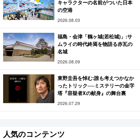
キャラクターの名前がついた日本
の空港
2026.08.03
福島・会津「鶴ヶ城(若松城)」:サ
ムライの時代終焉を物語る赤瓦の
名城
2026.08.09
東野圭吾を悼む:誰も考えつかなか
ったトリック──ミステリーの金字
塔『容疑者Xの献身』の舞台裏
2026.07.29
人気のコンテンツ