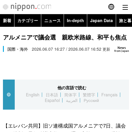
新着
カテゴリー
ニュース
In-depth
Japan Data
旅と暮
English
政治・外交
Topics
アルメニアで議会選 親欧米路線、和平も焦点
简体字
News
経済・ビジネス
国際・海外
2026.06.07 16:27 / 2026.06.07 16:52
Images
更新
繁體字
from Japan
カテゴリー
国際・海外
People
Français
政治・外交
ニュース
社会
東京
Español
他の言語で読む
経済・ビジネス
トップ
In-depth
文化
お知らせ
English
日本語
简体字
繁體字
Français
العربية
Español
العربية
Русский
国際
アーカイブ
Japan Data
科学・技術
Русский
社会
旅と暮らし
暮らし
【エレバン共同】旧ソ連構成国アルメニアで7日、議会