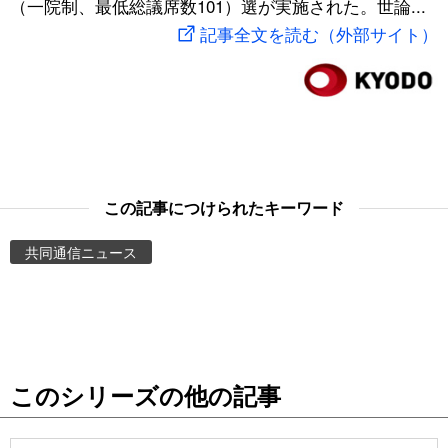
（一院制、最低総議席数101）選が実施された。世論...
スポーツ・東京2020
文化
動画/Live
記事全文を読む（外部サイト）
科学・技術
Books
暮らし
Cinema
スポーツ・東京2020
Topics
この記事につけられたキーワード
共同通信ニュース
Images
People
東京
このシリーズの他の記事
お知らせ