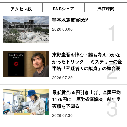
SNSシェア
滞在時間
アクセス数
1
熊本地震被害状況
2026.08.06
東野圭吾を悼む：誰も考えつかな
2
かったトリック──ミステリーの金
字塔『容疑者Ｘの献身』の舞台裏
2026.07.29
最低賃金55円引き上げ、全国平均
3
1176円に―厚労省審議会 : 前年度
実績を下回る
2026.07.30