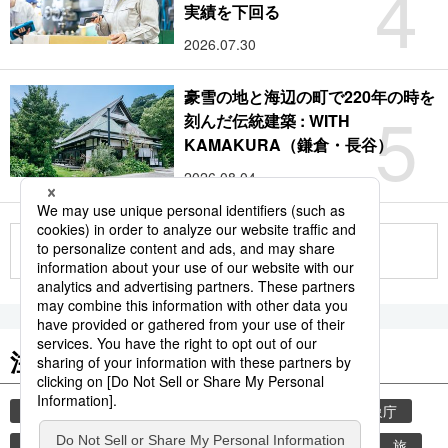
4
実績を下回る
2026.07.30
豪雪の地と海辺の町で220年の時を
5
刻んだ伝統建築 : WITH
KAMAKURA（鎌倉・長谷）
2026.08.04
もっと見る
注目のキーワード
共同通信ニュース
気象・災害
災害
気象庁
地震
津波
熊本地震
熊本
観光
旅