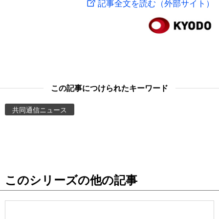
記事全文を読む（外部サイト）
スポーツ・東京2020
文化
動画/Live
科学・技術
Books
暮らし
Cinema
この記事につけられたキーワード
スポーツ・東京2020
Topics
共同通信ニュース
Images
People
このシリーズの他の記事
東京
お知らせ