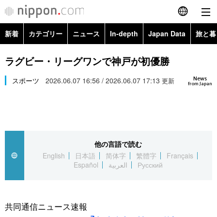
新着
カテゴリー
ニュース
In-depth
Japan Data
旅と暮
English
政治・外交
Topics
ラグビー・リーグワンで神戸が初優勝
简体字
News
経済・ビジネス
スポーツ
2026.06.07 16:56 / 2026.06.07 17:13
Images
更新
繁體字
from Japan
カテゴリー
国際・海外
People
Français
政治・外交
ニュース
社会
東京
Español
他の言語で読む
経済・ビジネス
トップ
In-depth
文化
お知らせ
English
日本語
简体字
繁體字
Français
العربية
Español
العربية
Русский
国際
アーカイブ
Japan Data
科学・技術
Русский
社会
旅と暮らし
暮らし
共同通信ニュース速報