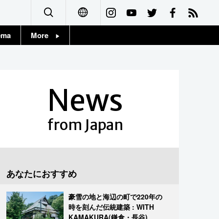
ema
More
English
Topics
简体字
Images
News
繁體字
People
Français
from Japan
東京
Español
お知らせ
العربية
あなたにおすすめ
Русский
豪雪の地と海辺の町で220年の
時を刻んだ伝統建築 : WITH
KAMAKURA(鎌倉・長谷)