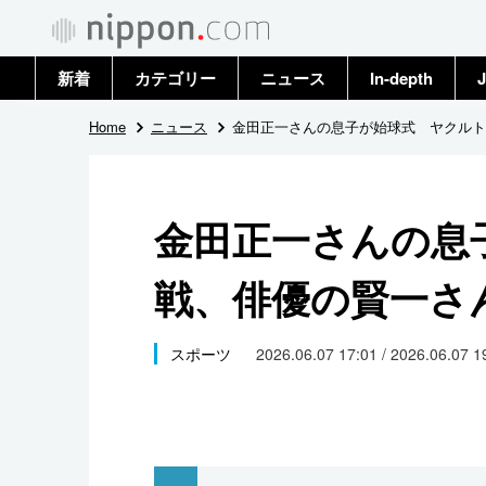
新着
カテゴリー
ニュース
In-depth
J
政治・外交
トップ
Home
ニュース
金田正一さんの息子が始球式 ヤクルト
経済・ビジネス
アーカイブ
金田正一さんの息
国際
戦、俳優の賢一さ
社会
文化
スポーツ
2026.06.07 17:01 / 2026.06.07 
科学・技術
暮らし