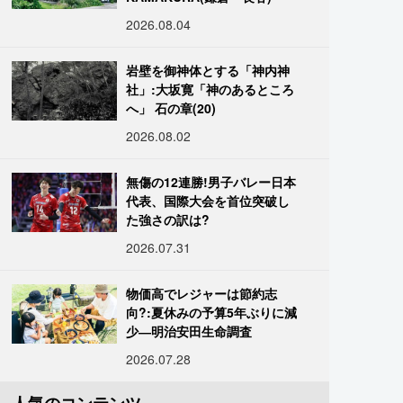
2026.08.04
岩壁を御神体とする「神内神
社」:大坂寛「神のあるところ
へ」 石の章(20)
2026.08.02
無傷の12連勝!男子バレー日本
代表、国際大会を首位突破し
た強さの訳は?
2026.07.31
物価高でレジャーは節約志
向?:夏休みの予算5年ぶりに減
少―明治安田生命調査
2026.07.28