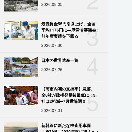
2026.08.05
3
最低賃金55円引き上げ、全国
平均1176円に―厚労省審議会 :
前年度実績を下回る
2026.07.30
4
日本の世界遺産一覧
2026.07.26
5
【高市内閣の支持率】急落、
全8社が政権発足後最低に：3
社は2桁減─7月世論調査
2026.07.31
新幹線に新たな検査用車両
「SOAR」2029年度に導入へ :