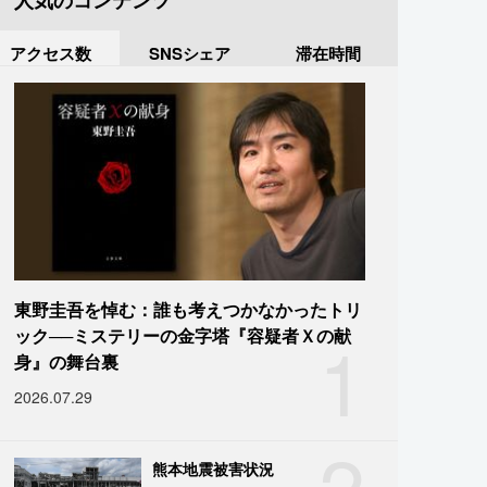
人気のコンテンツ
アクセス数
SNSシェア
滞在時間
東野圭吾を悼む：誰も考えつかなかったトリ
1
ック──ミステリーの金字塔『容疑者Ｘの献
身』の舞台裏
2026.07.29
2
熊本地震被害状況