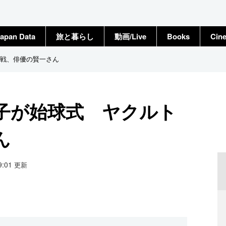
apan Data
旅と暮らし
動画/Live
Books
Cin
戦、俳優の賢一さん
子が始球式 ヤクルト
ん
19:01
更新