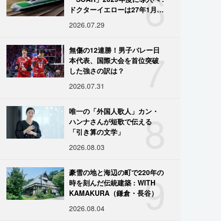
6
ドクターイエローは27年1月に
引退
2026.07.29
7
無傷の12連勝！男子バレー日
本代表、国際大会を首位突破
した強さの訳は？
2026.07.31
8
唯一の「外国人歌人」カン・
ハンナさんが短歌で伝える
「引き算の文学」
2026.08.03
9
豪雪の地と海辺の町で220年の
時を刻んだ伝統建築 : WITH
KAMAKURA（鎌倉・長谷）
2026.08.04