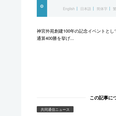
スポーツ・東京2020
English
日本語
简体字
神宮外苑創建100年の記念イベントと
通算400勝を挙げ...
この記事に
共同通信ニュース