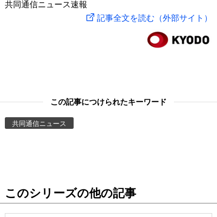
共同通信ニュース速報
スポーツ・東京2020
文化
動画/Live
記事全文を読む（外部サイト）
科学・技術
Books
暮らし
Cinema
スポーツ・東京2020
Topics
この記事につけられたキーワード
共同通信ニュース
Images
People
東京
このシリーズの他の記事
お知らせ