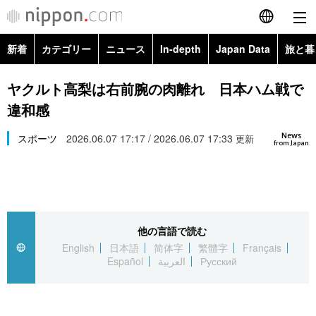
新着
カテゴリー
ニュース
In-depth
Japan Data
旅と暮
English
政治・外交
Topics
ヤクルト高梨は右前腕の肉離れ 日本ハム戦で
简体字
違和感
経済・ビジネス
Images
繁體字
カテゴリー
News
スポーツ
2026.06.07 17:17 / 2026.06.07 17:33
更新
from Japan
国際・海外
People
Français
政治・外交
ニュース
社会
東京
Español
経済・ビジネス
トップ
In-depth
文化
お知らせ
العربية
他の言語で読む
English
日本語
简体字
繁體字
Français
国際
アーカイブ
Japan Data
科学・技術
Español
العربية
Русский
Русский
社会
旅と暮らし
暮らし