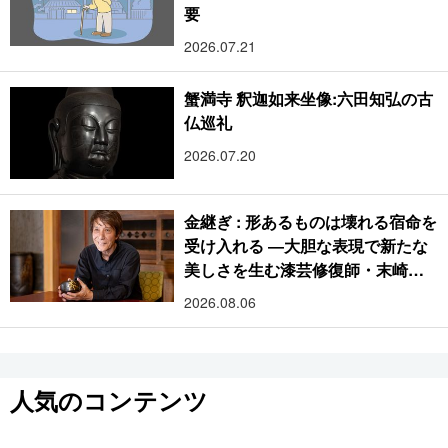
要
2026.07.21
蟹満寺 釈迦如来坐像:六田知弘の古
仏巡礼
2026.07.20
金継ぎ : 形あるものは壊れる宿命を
受け入れる ―大胆な表現で新たな
美しさを生む漆芸修復師・末崎広
樹
2026.08.06
人気のコンテンツ