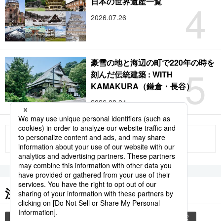
4
日本の世界遺産一覧
2026.07.26
豪雪の地と海辺の町で220年の時を
5
刻んだ伝統建築 : WITH
KAMAKURA（鎌倉・長谷）
2026.08.04
もっと見る
注目のキーワード
共同通信ニュース
気象・災害
災害
地震