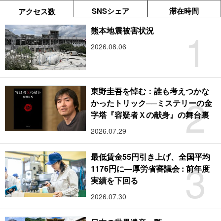
SNSシェア
滞在時間
アクセス数
1
熊本地震被害状況
2026.08.06
東野圭吾を悼む：誰も考えつかな
2
かったトリック──ミステリーの金
字塔『容疑者Ｘの献身』の舞台裏
2026.07.29
最低賃金55円引き上げ、全国平均
3
1176円に―厚労省審議会 : 前年度
実績を下回る
2026.07.30