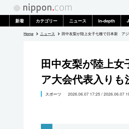
新着
カテゴリー
ニュース
In-depth
J
政治・外交
トップ
Home
ニュース
田中友梨が陸上女子七種で日本新 アジ
経済・ビジネス
アーカイブ
田中友梨が陸上女
国際
ア大会代表入りも
社会
文化
スポーツ
2026.06.07 17:25 / 2026.06.07 
科学・技術
暮らし