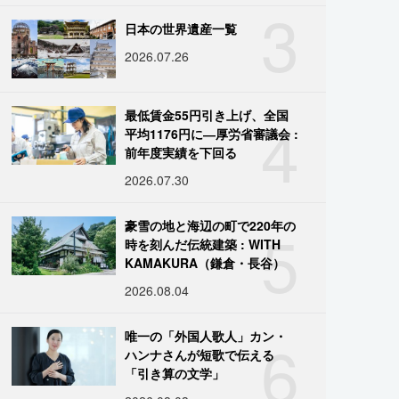
3
日本の世界遺産一覧
2026.07.26
4
最低賃金55円引き上げ、全国
平均1176円に―厚労省審議会 :
前年度実績を下回る
2026.07.30
5
豪雪の地と海辺の町で220年の
時を刻んだ伝統建築 : WITH
KAMAKURA（鎌倉・長谷）
2026.08.04
6
唯一の「外国人歌人」カン・
ハンナさんが短歌で伝える
「引き算の文学」