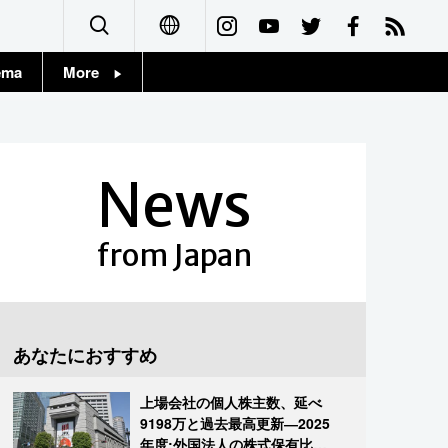
ema
More
English
Topics
简体字
Images
News
繁體字
People
Français
from Japan
東京
Español
お知らせ
العربية
あなたにおすすめ
Русский
上場会社の個人株主数、延べ
9198万と過去最高更新―2025
年度:外国法人の株式保有比率