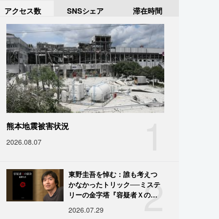
アクセス数
SNSシェア
滞在時間
1
熊本地震被害状況
2026.08.07
2
東野圭吾を悼む：誰も考えつ
かなかったトリック──ミステ
リーの金字塔『容疑者Ｘの献
身』の舞台裏
2026.07.29