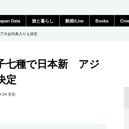
apan Data
旅と暮らし
動画/Live
Books
Cin
ア大会代表入りも決定
子七種で日本新 アジ
決定
19:34
更新