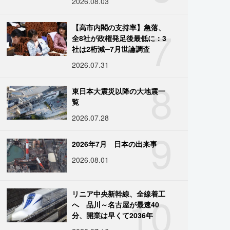
2026.08.03
7
【高市内閣の支持率】急落、
全8社が政権発足後最低に：3
社は2桁減─7月世論調査
2026.07.31
8
東日本大震災以降の大地震一
覧
2026.07.28
9
2026年7月 日本の出来事
2026.08.01
10
リニア中央新幹線、全線着工
へ 品川～名古屋が最速40
分、開業は早くて2036年