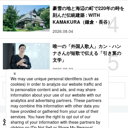
豪雪の地と海辺の町で220年の時を
4
刻んだ伝統建築 : WITH
KAMAKURA（鎌倉・長谷）
2026.08.04
唯一の「外国人歌人」カン・ハン
5
ナさんが短歌で伝える「引き算の
文学」
2026.08.03
もっと見る
注目のキーワード