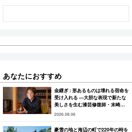
公式SNS
あなたにおすすめ
金継ぎ : 形あるものは壊れる宿命を
受け入れる ―大胆な表現で新たな
美しさを生む漆芸修復師・末崎広
樹
2026.08.06
豪雪の地と海辺の町で220年の時を