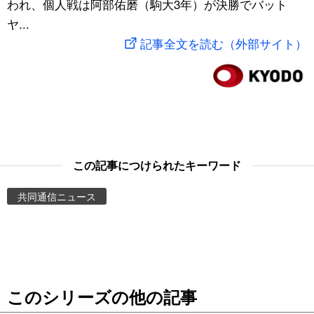
われ、個人戦は阿部佑磨（駒大3年）が決勝でバット
スポーツ・東京2020
文化
動画/Live
ヤ...
記事全文を読む（外部サイト）
科学・技術
Books
暮らし
Cinema
スポーツ・東京2020
Topics
この記事につけられたキーワード
Images
共同通信ニュース
People
東京
このシリーズの他の記事
お知らせ