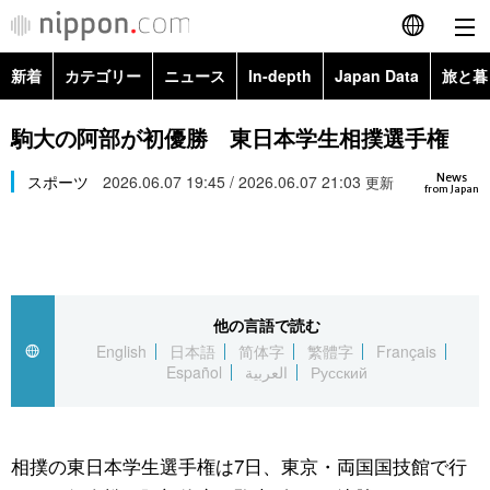
新着
カテゴリー
ニュース
In-depth
Japan Data
旅と暮
English
政治・外交
Topics
駒大の阿部が初優勝 東日本学生相撲選手権
简体字
News
経済・ビジネス
スポーツ
2026.06.07 19:45 / 2026.06.07 21:03
Images
更新
繁體字
from Japan
カテゴリー
国際・海外
People
Français
政治・外交
ニュース
社会
東京
Español
他の言語で読む
経済・ビジネス
トップ
In-depth
文化
お知らせ
English
日本語
简体字
繁體字
Français
العربية
Español
العربية
Русский
国際
アーカイブ
Japan Data
科学・技術
Русский
社会
旅と暮らし
暮らし
相撲の東日本学生選手権は7日、東京・両国国技館で行