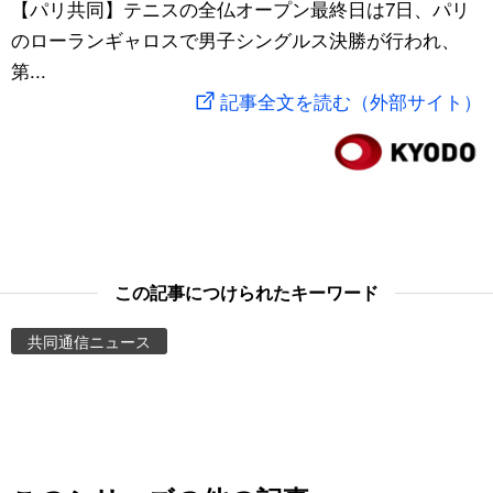
【パリ共同】テニスの全仏オープン最終日は7日、パリ
スポーツ・東京2020
文化
動画/Live
のローランギャロスで男子シングルス決勝が行われ、
第...
科学・技術
Books
記事全文を読む（外部サイト）
暮らし
Cinema
スポーツ・東京2020
Topics
Images
この記事につけられたキーワード
共同通信ニュース
People
東京
お知らせ