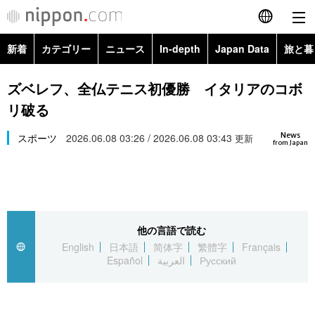
新着
カテゴリー
ニュース
In-depth
Japan Data
旅と暮
English
政治・外交
Topics
ズベレフ、全仏テニス初優勝 イタリアのコボ
简体字
リ破る
経済・ビジネス
Images
繁體字
カテゴリー
News
スポーツ
2026.06.08 03:26 / 2026.06.08 03:43
更新
from Japan
国際・海外
People
Français
政治・外交
ニュース
社会
東京
Español
経済・ビジネス
トップ
In-depth
文化
お知らせ
العربية
他の言語で読む
English
日本語
简体字
繁體字
Français
国際
アーカイブ
Japan Data
科学・技術
Español
العربية
Русский
Русский
社会
旅と暮らし
暮らし