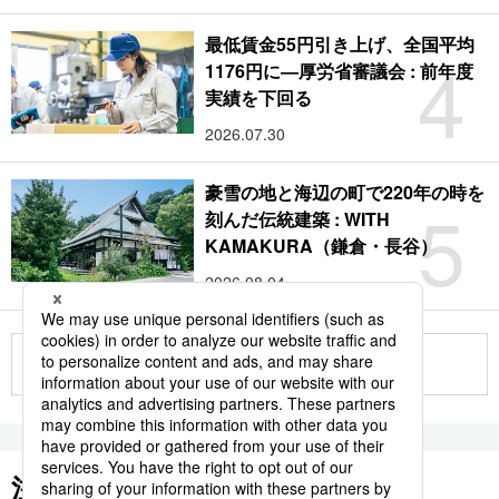
最低賃金55円引き上げ、全国平均
4
1176円に―厚労省審議会 : 前年度
実績を下回る
2026.07.30
豪雪の地と海辺の町で220年の時を
5
刻んだ伝統建築 : WITH
KAMAKURA（鎌倉・長谷）
2026.08.04
もっと見る
注目のキーワード