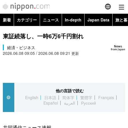
新着
カテゴリー
ニュース
In-depth
Japan Data
旅と暮
English
政治・外交
Topics
東証続落し、一時6万6千円割れ
简体字
News
経済・ビジネス
経済・ビジネス
Images
繁體字
from Japan
2026.06.08 09:05 / 2026.06.08 09:21
更新
カテゴリー
国際・海外
People
Français
政治・外交
ニュース
社会
東京
Español
経済・ビジネス
トップ
In-depth
他の言語で読む
文化
お知らせ
العربية
English
日本語
简体字
繁體字
Français
Español
العربية
Русский
国際
アーカイブ
Japan Data
科学・技術
Русский
社会
旅と暮らし
暮らし
共同通信ニュース速報