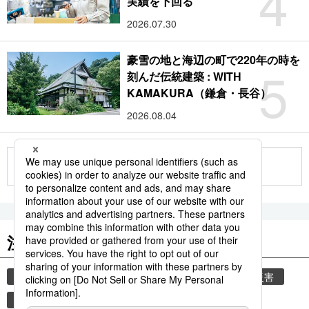
4
実績を下回る
2026.07.30
豪雪の地と海辺の町で220年の時を
5
刻んだ伝統建築 : WITH
KAMAKURA（鎌倉・長谷）
2026.08.04
もっと見る
注目のキーワード
共同通信ニュース
気象・災害
気象庁
災害
地震
津波
観光
熊本
熊本地震