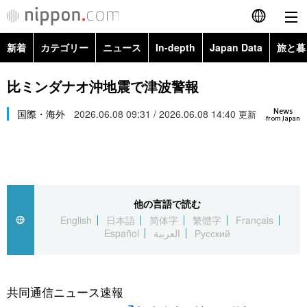
新着
カテゴリー
ニュース
In-depth
Japan Data
旅と暮
English
政治・外交
Topics
比ミンダナオ沖地震で津波警報
简体字
News
経済・ビジネス
国際・海外
2026.06.08 09:31 / 2026.06.08 14:40
Images
更新
繁體字
from Japan
カテゴリー
国際・海外
People
Français
政治・外交
ニュース
社会
東京
Español
他の言語で読む
経済・ビジネス
トップ
In-depth
文化
お知らせ
English
日本語
简体字
繁體字
Français
العربية
Español
العربية
Русский
国際
アーカイブ
Japan Data
科学・技術
Русский
社会
旅と暮らし
暮らし
共同通信ニュース速報