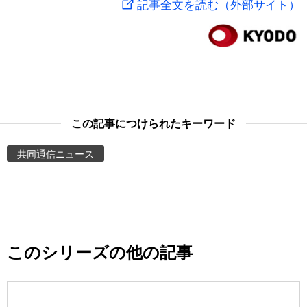
記事全文を読む（外部サイト）
スポーツ・東京2020
文化
動画/Live
科学・技術
Books
暮らし
Cinema
この記事につけられたキーワード
スポーツ・東京2020
Topics
共同通信ニュース
Images
People
このシリーズの他の記事
東京
お知らせ