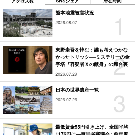
SNSシェア
滞在時間
アクセス数
1
熊本地震被害状況
2026.08.07
東野圭吾を悼む：誰も考えつかな
2
かったトリック──ミステリーの金
字塔『容疑者Ｘの献身』の舞台裏
2026.07.29
3
日本の世界遺産一覧
2026.07.26
最低賃金55円引き上げ、全国平均
1176円に―厚労省審議会 : 前年度