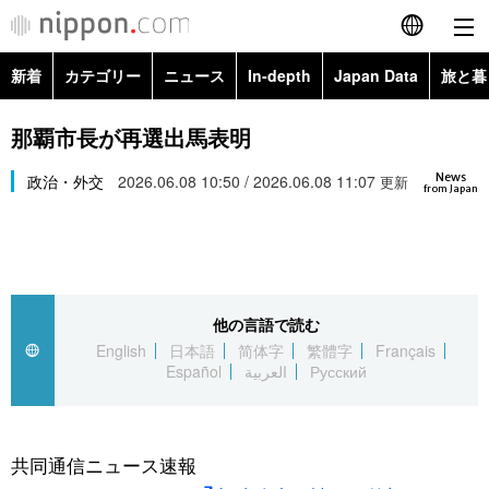
新着
カテゴリー
ニュース
In-depth
Japan Data
旅と暮
English
政治・外交
Topics
那覇市長が再選出馬表明
简体字
News
経済・ビジネス
政治・外交
2026.06.08 10:50 / 2026.06.08 11:07
Images
更新
繁體字
from Japan
カテゴリー
国際・海外
People
Français
政治・外交
ニュース
社会
東京
Español
他の言語で読む
経済・ビジネス
トップ
In-depth
文化
お知らせ
English
日本語
简体字
繁體字
Français
العربية
Español
العربية
Русский
国際
アーカイブ
Japan Data
科学・技術
Русский
社会
旅と暮らし
暮らし
共同通信ニュース速報