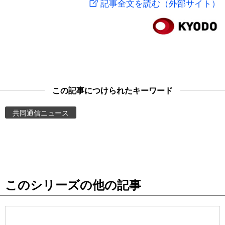
記事全文を読む（外部サイト）
スポーツ・東京2020
文化
動画/Live
科学・技術
Books
暮らし
Cinema
この記事につけられたキーワード
スポーツ・東京2020
Topics
共同通信ニュース
Images
People
このシリーズの他の記事
東京
お知らせ