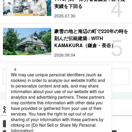
4
実績を下回る
2026.07.30
豪雪の地と海辺の町で220年の時を
5
刻んだ伝統建築 : WITH
KAMAKURA（鎌倉・長谷）
2026.08.04
もっと見る
注目のキーワード
共同通信ニュース
イチロー
国民栄誉賞