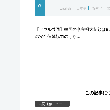
スポーツ・東京2020
English
日本語
简体字
【ソウル共同】韓国の李在明大統領は8
の安全保障協力のうち...
この記事に
共同通信ニュース