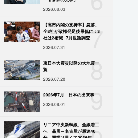
2026.08.03
7
【高市内閣の支持率】急落、
全8社が政権発足後最低に：3
社は2桁減─7月世論調査
2026.07.31
8
東日本大震災以降の大地震一
覧
2026.07.28
9
2026年7月 日本の出来事
2026.08.01
10
リニア中央新幹線、全線着工
へ 品川～名古屋が最速40
分、開業は早くて2036年