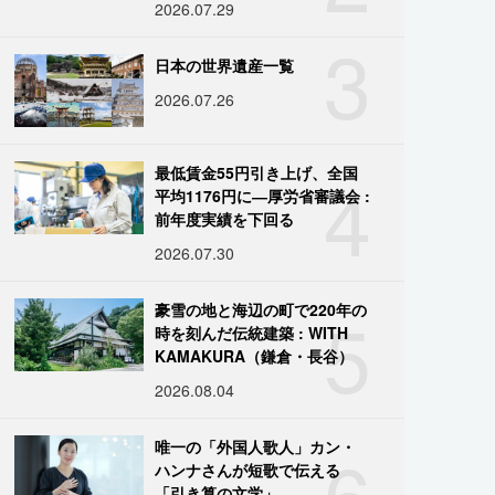
2026.07.29
3
日本の世界遺産一覧
2026.07.26
4
最低賃金55円引き上げ、全国
平均1176円に―厚労省審議会 :
前年度実績を下回る
2026.07.30
5
豪雪の地と海辺の町で220年の
時を刻んだ伝統建築 : WITH
KAMAKURA（鎌倉・長谷）
2026.08.04
6
唯一の「外国人歌人」カン・
ハンナさんが短歌で伝える
「引き算の文学」