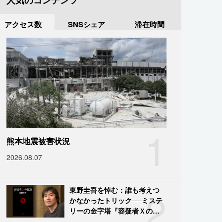
人気のコンテンツ
アクセス数
SNSシェア
滞在時間
1
熊本地震被害状況
2026.08.07
2
東野圭吾を悼む：誰も考えつ
かなかったトリック──ミステ
リーの金字塔『容疑者Ｘの献
身』の舞台裏