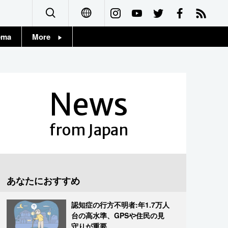
ema
More
English
Topics
简体字
Images
News
繁體字
People
Français
from Japan
東京
Español
お知らせ
العربية
あなたにおすすめ
Русский
認知症の行方不明者:年1.7万人
台の高水準、GPSや住民の見
守りが重要