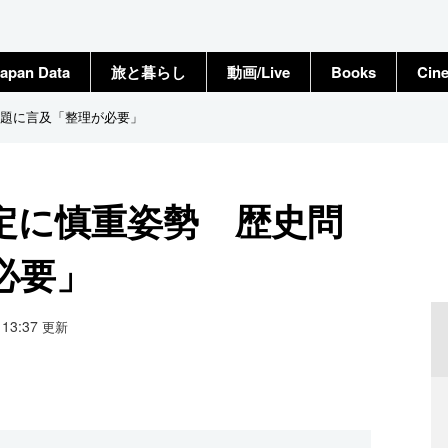
apan Data
旅と暮らし
動画/Live
Books
Cin
題に言及「整理が必要」
定に慎重姿勢 歴史問
必要」
8 13:37
更新