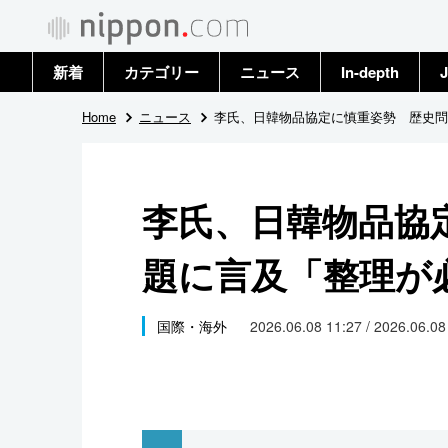
新着
カテゴリー
ニュース
In-depth
J
政治・外交
トップ
Home
ニュース
李氏、日韓物品協定に慎重姿勢 歴史問
経済・ビジネス
アーカイブ
李氏、日韓物品協
国際
題に言及「整理が
社会
文化
国際・海外
2026.06.08 11:27 / 2026.06.0
科学・技術
暮らし