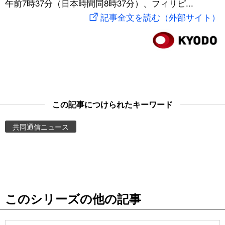
午前7時37分（日本時間同8時37分）、フィリピ...
スポーツ・東京2020
文化
動画/Live
記事全文を読む（外部サイト）
科学・技術
Books
暮らし
Cinema
スポーツ・東京2020
Topics
この記事につけられたキーワード
共同通信ニュース
Images
People
東京
このシリーズの他の記事
お知らせ