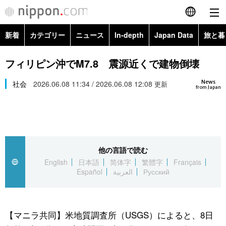
新着
カテゴリー
ニュース
In-depth
Japan Data
旅と暮
English
政治・外交
Topics
フィリピン沖でM7.8 震源近くで建物倒壊
简体字
News
経済・ビジネス
社会
2026.06.08 11:34 / 2026.06.08 12:08
Images
更新
繁體字
from Japan
カテゴリー
国際・海外
People
Français
政治・外交
ニュース
社会
東京
Español
他の言語で読む
経済・ビジネス
トップ
In-depth
文化
お知らせ
English
日本語
简体字
繁體字
Français
العربية
Español
العربية
Русский
国際
アーカイブ
Japan Data
科学・技術
Русский
社会
旅と暮らし
暮らし
【マニラ共同】米地質調査所（USGS）によると、8日