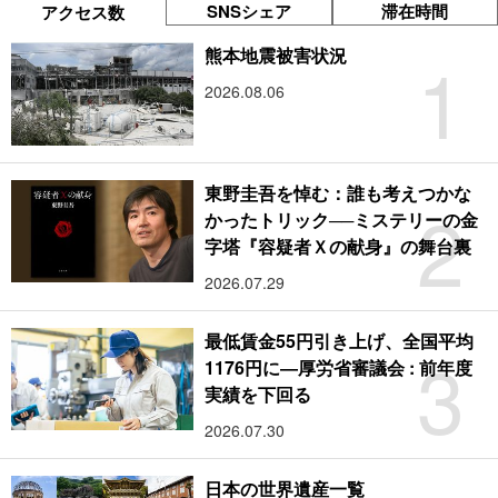
SNSシェア
滞在時間
アクセス数
1
熊本地震被害状況
2026.08.06
東野圭吾を悼む：誰も考えつかな
2
かったトリック──ミステリーの金
字塔『容疑者Ｘの献身』の舞台裏
2026.07.29
最低賃金55円引き上げ、全国平均
3
1176円に―厚労省審議会 : 前年度
実績を下回る
2026.07.30
日本の世界遺産一覧