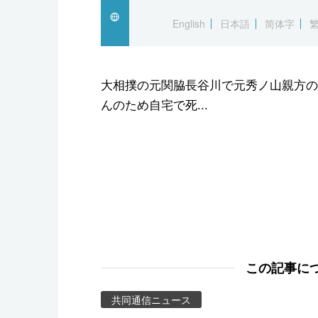
スポーツ・東京2020
English
日本語
简体字
大相撲の元関脇長谷川で元秀ノ山親方の長
んのため自宅で死...
この記事に
共同通信ニュース