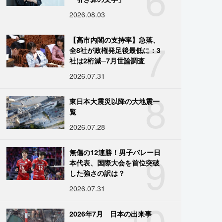
2026.08.03
7
【高市内閣の支持率】急落、
全8社が政権発足後最低に：3
社は2桁減─7月世論調査
2026.07.31
8
東日本大震災以降の大地震一
覧
2026.07.28
9
無傷の12連勝！男子バレー日
本代表、国際大会を首位突破
した強さの訳は？
2026.07.31
10
2026年7月 日本の出来事