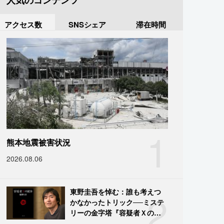
人気のコンテンツ
アクセス数
SNSシェア
滞在時間
1
熊本地震被害状況
2026.08.06
2
東野圭吾を悼む：誰も考えつ
かなかったトリック──ミステ
リーの金字塔『容疑者Ｘの献
身』の舞台裏