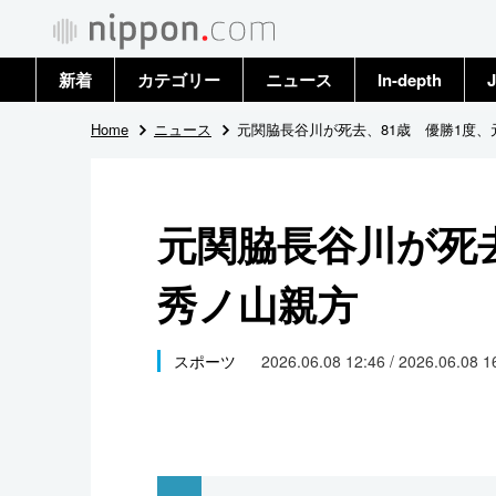
新着
カテゴリー
ニュース
In-depth
J
政治・外交
トップ
Home
ニュース
元関脇長谷川が死去、81歳 優勝1度、
経済・ビジネス
アーカイブ
元関脇長谷川が死去
国際
秀ノ山親方
社会
文化
スポーツ
2026.06.08 12:46 / 2026.06.08 
科学・技術
暮らし