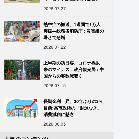
2026.07.27
熱中症の搬送、1週間で1万人
突破―総務省消防庁 : 災害級の
暑さで急増
2026.07.22
上半期の訪日客、コロナ禍以
来のマイナス―政府観光局 : 中
国からの客数減響く
2026.07.15
長期金利上昇、30年ぶりの3%
目前:高市政権の「財源なき」
消費減税に懸念
2026.08.05