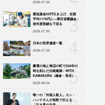
2026.07.29
3
最低賃金55円引き上げ、全国
平均1176円に―厚労省審議会 :
前年度実績を下回る
2026.07.30
4
日本の世界遺産一覧
2026.07.26
5
豪雪の地と海辺の町で220年の
時を刻んだ伝統建築 : WITH
KAMAKURA（鎌倉・長谷）
2026.08.04
6
唯一の「外国人歌人」カン・
ハンナさんが短歌で伝える
「引き算の文学」