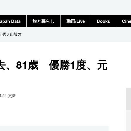
apan Data
旅と暮らし
動画/Live
Books
Cin
元秀ノ山親方
、81歳 優勝1度、元
16:51
更新