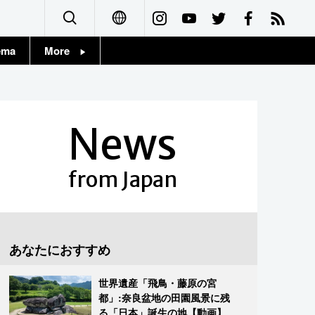
ema
More
English
Topics
简体字
Images
News
繁體字
People
Français
from Japan
東京
Español
お知らせ
العربية
あなたにおすすめ
Русский
世界遺産「飛鳥・藤原の宮
都」:奈良盆地の田園風景に残
る「日本」誕生の地【動画】