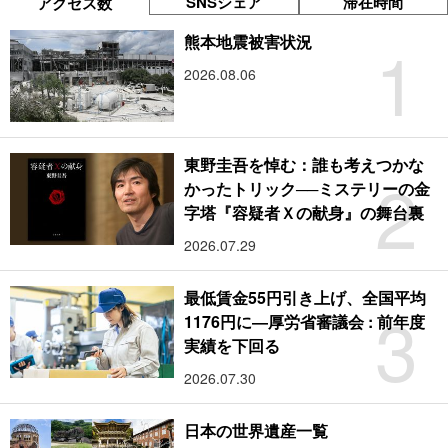
SNSシェア
滞在時間
アクセス数
1
熊本地震被害状況
2026.08.06
東野圭吾を悼む：誰も考えつかな
2
かったトリック──ミステリーの金
字塔『容疑者Ｘの献身』の舞台裏
2026.07.29
最低賃金55円引き上げ、全国平均
3
1176円に―厚労省審議会 : 前年度
実績を下回る
2026.07.30
日本の世界遺産一覧