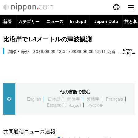
新着
カテゴリー
ニュース
In-depth
Japan Data
旅と暮
English
政治・外交
Topics
比沿岸で1.4メートルの津波観測
简体字
News
経済・ビジネス
国際・海外
2026.06.08 12:54 / 2026.06.08 13:11
Images
更新
繁體字
from Japan
カテゴリー
国際・海外
People
Français
政治・外交
ニュース
社会
東京
Español
他の言語で読む
経済・ビジネス
トップ
In-depth
文化
お知らせ
English
日本語
简体字
繁體字
Français
العربية
Español
العربية
Русский
国際
アーカイブ
Japan Data
科学・技術
Русский
社会
旅と暮らし
暮らし
共同通信ニュース速報