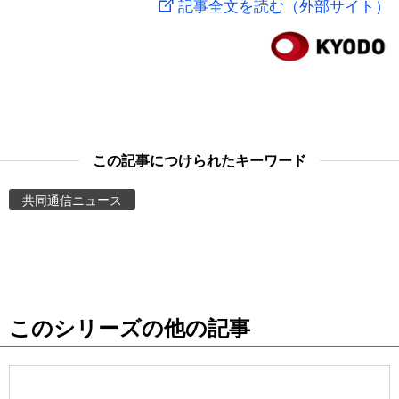
記事全文を読む（外部サイト）
スポーツ・東京2020
文化
動画/Live
科学・技術
Books
暮らし
Cinema
この記事につけられたキーワード
スポーツ・東京2020
Topics
共同通信ニュース
Images
People
このシリーズの他の記事
東京
お知らせ