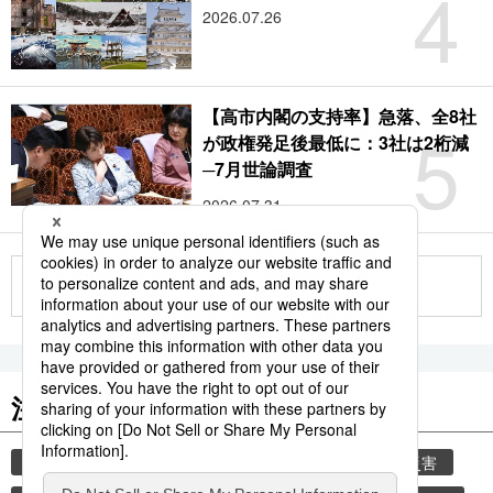
4
2026.07.26
【高市内閣の支持率】急落、全8社
5
が政権発足後最低に：3社は2桁減
─7月世論調査
2026.07.31
もっと見る
注目のキーワード
共同通信ニュース
気象・災害
気象庁
災害