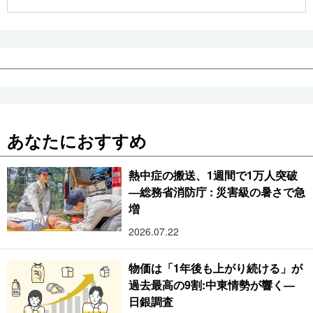
公式SNS
あなたにおすすめ
熱中症の搬送、1週間で1万人突破
―総務省消防庁 : 災害級の暑さで急
増
2026.07.22
物価は「1年後も上がり続ける」が
過去最高の9割:中東情勢が響く―
日銀調査