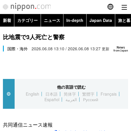
新着
カテゴリー
ニュース
In-depth
Japan Data
旅と暮
English
政治・外交
Topics
比地震で3人死亡と警察
简体字
News
経済・ビジネス
国際・海外
2026.06.08 13:10 / 2026.06.08 13:27
Images
更新
繁體字
from Japan
カテゴリー
国際・海外
People
Français
政治・外交
ニュース
社会
東京
Español
他の言語で読む
経済・ビジネス
トップ
In-depth
文化
お知らせ
English
日本語
简体字
繁體字
Français
العربية
Español
العربية
Русский
国際
アーカイブ
Japan Data
科学・技術
Русский
社会
旅と暮らし
暮らし
共同通信ニュース速報