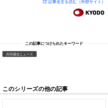
記事全文を読む（外部サイト）
スポーツ・東京2020
文化
動画/Live
科学・技術
Books
暮らし
Cinema
この記事につけられたキーワード
スポーツ・東京2020
Topics
共同通信ニュース
Images
People
このシリーズの他の記事
東京
お知らせ