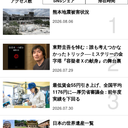
SNSシェア
滞在時間
アクセス数
1
熊本地震被害状況
2026.08.06
東野圭吾を悼む：誰も考えつかな
2
かったトリック──ミステリーの金
字塔『容疑者Ｘの献身』の舞台裏
2026.07.29
最低賃金55円引き上げ、全国平均
3
1176円に―厚労省審議会 : 前年度
実績を下回る
2026.07.30
日本の世界遺産一覧