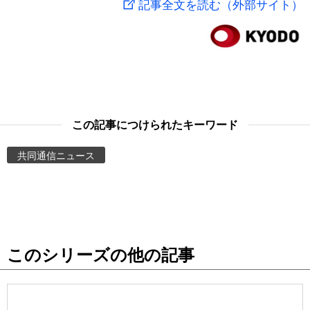
記事全文を読む（外部サイト）
スポーツ・東京2020
文化
動画/Live
科学・技術
Books
暮らし
Cinema
この記事につけられたキーワード
スポーツ・東京2020
Topics
共同通信ニュース
Images
People
このシリーズの他の記事
東京
お知らせ