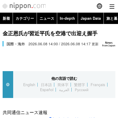
新着
カテゴリー
ニュース
In-depth
Japan Data
旅と暮
English
政治・外交
Topics
金正恩氏が習近平氏を空港で出迎え握手
简体字
News
経済・ビジネス
国際・海外
2026.06.08 14:00 / 2026.06.08 14:17
Images
更新
繁體字
from Japan
カテゴリー
国際・海外
People
Français
政治・外交
ニュース
社会
東京
Español
他の言語で読む
経済・ビジネス
トップ
In-depth
文化
お知らせ
English
日本語
简体字
繁體字
Français
العربية
Español
العربية
Русский
国際
アーカイブ
Japan Data
科学・技術
Русский
社会
旅と暮らし
暮らし
共同通信ニュース速報