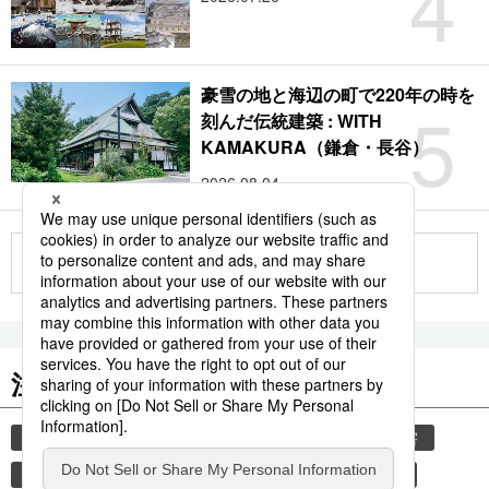
4
豪雪の地と海辺の町で220年の時を
5
刻んだ伝統建築 : WITH
KAMAKURA（鎌倉・長谷）
2026.08.04
もっと見る
注目のキーワード
共同通信ニュース
和食
気象・災害
災害
食材
避難所
自然災害
少子化
旅