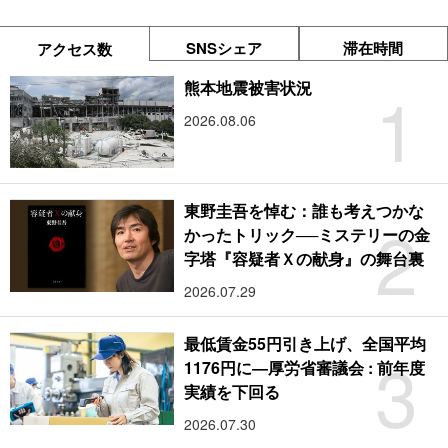
SNSシェア
滞在時間
アクセス数
1
熊本地震被害状況
2026.08.06
東野圭吾を悼む：誰も考えつかな
2
かったトリック──ミステリーの金
字塔『容疑者Ｘの献身』の舞台裏
2026.07.29
最低賃金55円引き上げ、全国平均
3
1176円に―厚労省審議会 : 前年度
実績を下回る
2026.07.30