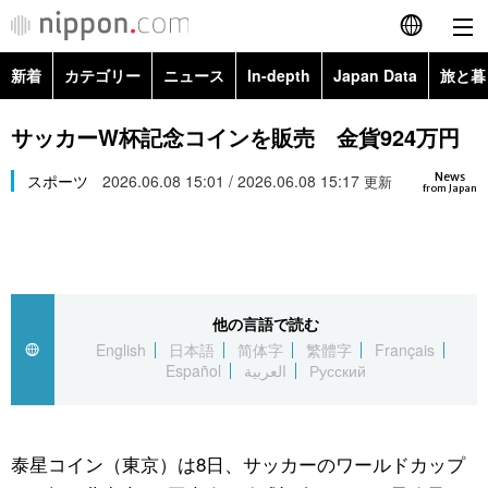
新着
カテゴリー
ニュース
In-depth
Japan Data
旅と暮
English
政治・外交
Topics
サッカーW杯記念コインを販売 金貨924万円
简体字
News
経済・ビジネス
スポーツ
2026.06.08 15:01 / 2026.06.08 15:17
Images
更新
繁體字
from Japan
カテゴリー
国際・海外
People
Français
政治・外交
ニュース
社会
東京
Español
他の言語で読む
経済・ビジネス
トップ
In-depth
文化
お知らせ
English
日本語
简体字
繁體字
Français
العربية
Español
العربية
Русский
国際
アーカイブ
Japan Data
科学・技術
Русский
社会
旅と暮らし
暮らし
泰星コイン（東京）は8日、サッカーのワールドカップ