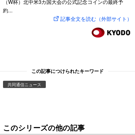
（W杯）北中米3カ国大会の公式記念コインの最終予
スポーツ・東京2020
文化
動画/Live
約...
記事全文を読む（外部サイト）
科学・技術
Books
暮らし
Cinema
スポーツ・東京2020
Topics
この記事につけられたキーワード
Images
共同通信ニュース
People
東京
このシリーズの他の記事
お知らせ