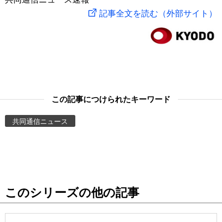
記事全文を読む（外部サイト）
スポーツ・東京2020
文化
動画/Live
科学・技術
Books
暮らし
Cinema
この記事につけられたキーワード
スポーツ・東京2020
Topics
共同通信ニュース
Images
People
東京
このシリーズの他の記事
お知らせ