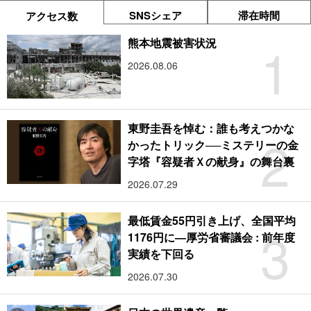
SNSシェア
滞在時間
アクセス数
1
熊本地震被害状況
2026.08.06
東野圭吾を悼む：誰も考えつかな
2
かったトリック──ミステリーの金
字塔『容疑者Ｘの献身』の舞台裏
2026.07.29
最低賃金55円引き上げ、全国平均
3
1176円に―厚労省審議会 : 前年度
実績を下回る
2026.07.30