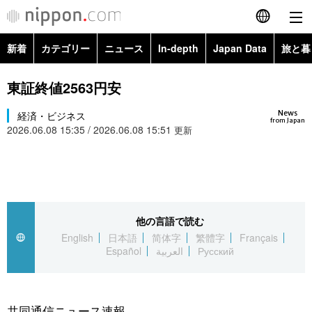
新着
カテゴリー
ニュース
In-depth
Japan Data
旅と暮
English
政治・外交
Topics
東証終値2563円安
简体字
News
経済・ビジネス
経済・ビジネス
Images
繁體字
from Japan
2026.06.08 15:35 / 2026.06.08 15:51
更新
カテゴリー
国際・海外
People
Français
政治・外交
ニュース
社会
東京
Español
経済・ビジネス
トップ
In-depth
他の言語で読む
文化
お知らせ
العربية
English
日本語
简体字
繁體字
Français
Español
العربية
Русский
国際
アーカイブ
Japan Data
科学・技術
Русский
社会
旅と暮らし
暮らし
共同通信ニュース速報