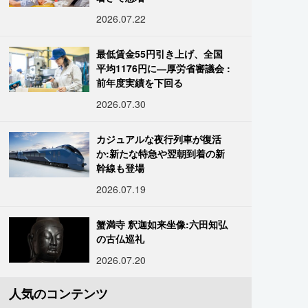
2026.07.22
最低賃金55円引き上げ、全国
平均1176円に―厚労省審議会 :
前年度実績を下回る
2026.07.30
カジュアルな夜行列車が復活
か:新たな特急や翌朝到着の新
幹線も登場
2026.07.19
蟹満寺 釈迦如来坐像:六田知弘
の古仏巡礼
2026.07.20
人気のコンテンツ