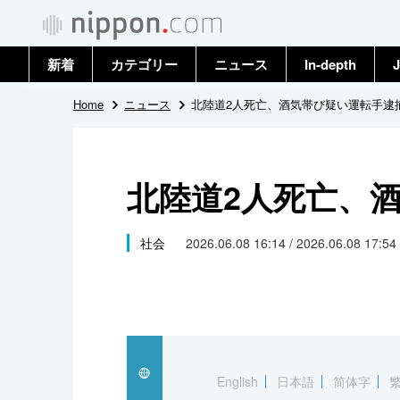
新着
カテゴリー
ニュース
In-depth
J
政治・外交
トップ
Home
ニュース
北陸道2人死亡、酒気帯び疑い運転手逮
経済・ビジネス
アーカイブ
北陸道2人死亡、
国際
社会
社会
2026.06.08 16:14 / 2026.06.08 17:54
文化
科学・技術
暮らし
English
日本語
简体字