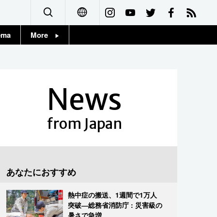
ema
More
English
Topics
简体字
Images
News
繁體字
People
Français
from Japan
東京
Español
お知らせ
العربية
あなたにおすすめ
Русский
熱中症の搬送、1週間で1万人
突破―総務省消防庁 : 災害級の
暑さで急増