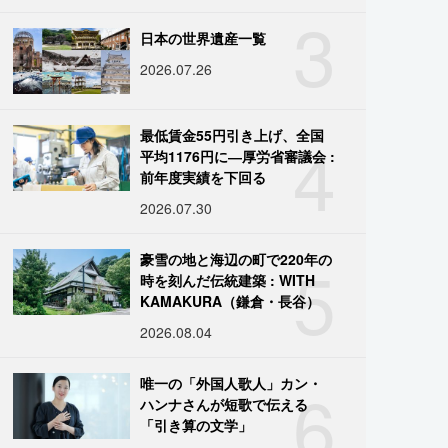
3
日本の世界遺産一覧
2026.07.26
4
最低賃金55円引き上げ、全国
平均1176円に―厚労省審議会 :
前年度実績を下回る
2026.07.30
5
豪雪の地と海辺の町で220年の
時を刻んだ伝統建築 : WITH
KAMAKURA（鎌倉・長谷）
2026.08.04
6
唯一の「外国人歌人」カン・
ハンナさんが短歌で伝える
「引き算の文学」