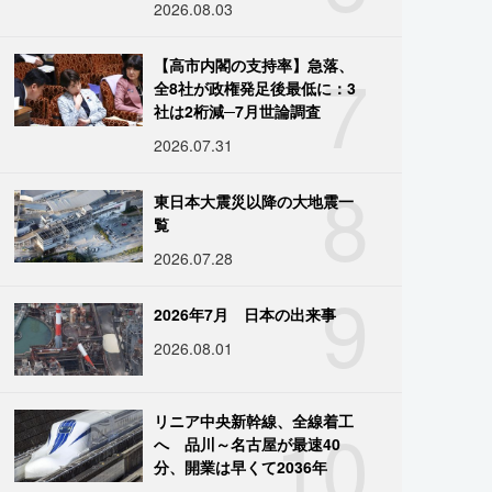
2026.08.03
7
【高市内閣の支持率】急落、
全8社が政権発足後最低に：3
社は2桁減─7月世論調査
2026.07.31
8
東日本大震災以降の大地震一
覧
2026.07.28
9
2026年7月 日本の出来事
2026.08.01
10
リニア中央新幹線、全線着工
へ 品川～名古屋が最速40
分、開業は早くて2036年