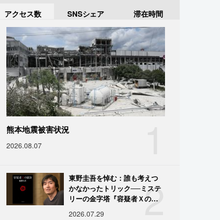
アクセス数
SNSシェア
滞在時間
1
熊本地震被害状況
2026.08.07
2
東野圭吾を悼む：誰も考えつ
かなかったトリック──ミステ
リーの金字塔『容疑者Ｘの献
身』の舞台裏
2026.07.29