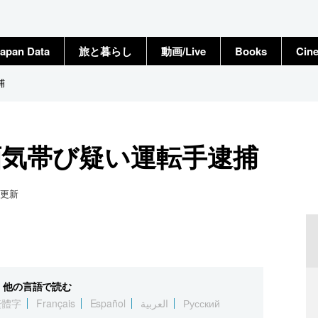
apan Data
旅と暮らし
動画/Live
Books
Cin
捕
酒気帯び疑い運転手逮捕
更新
他の言語で読む
繁體字
Français
Español
العربية
Русский