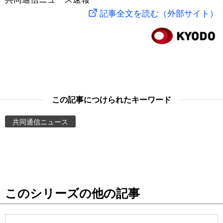
記事全文を読む（外部サイト）
スポーツ・東京2020
文化
動画/Live
科学・技術
Books
暮らし
Cinema
この記事につけられたキーワード
スポーツ・東京2020
Topics
共同通信ニュース
Images
People
東京
このシリーズの他の記事
お知らせ