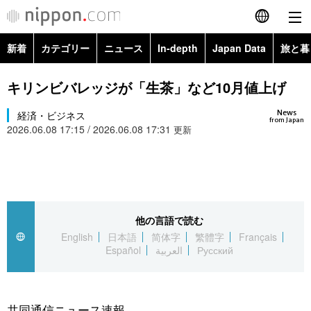
新着
カテゴリー
ニュース
In-depth
Japan Data
旅と暮
English
政治・外交
Topics
キリンビバレッジが「生茶」など10月値上げ
简体字
News
経済・ビジネス
経済・ビジネス
Images
繁體字
from Japan
2026.06.08 17:15 / 2026.06.08 17:31
更新
カテゴリー
国際・海外
People
Français
政治・外交
ニュース
社会
東京
Español
経済・ビジネス
トップ
In-depth
他の言語で読む
文化
お知らせ
العربية
English
日本語
简体字
繁體字
Français
Español
العربية
Русский
国際
アーカイブ
Japan Data
科学・技術
Русский
社会
旅と暮らし
暮らし
共同通信ニュース速報