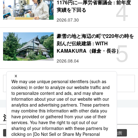
4
1176円に―厚労省審議会 : 前年度
実績を下回る
2026.07.30
豪雪の地と海辺の町で220年の時を
5
刻んだ伝統建築 : WITH
KAMAKURA（鎌倉・長谷）
2026.08.04
もっと見る
注目のキーワード
共同通信ニュース
気象・災害
災害
避難所