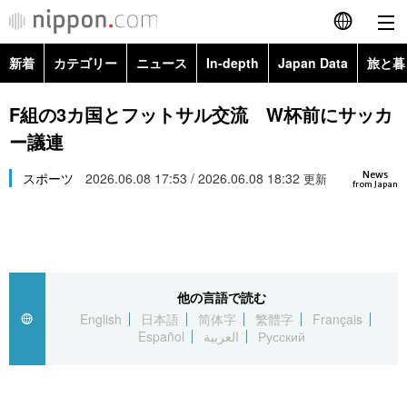
新着
カテゴリー
ニュース
In-depth
Japan Data
旅と暮
English
政治・外交
Topics
F組の3カ国とフットサル交流 W杯前にサッカ
简体字
ー議連
経済・ビジネス
Images
繁體字
カテゴリー
News
スポーツ
2026.06.08 17:53 / 2026.06.08 18:32
更新
from Japan
国際・海外
People
Français
政治・外交
ニュース
社会
東京
Español
経済・ビジネス
トップ
In-depth
文化
お知らせ
العربية
他の言語で読む
English
日本語
简体字
繁體字
Français
国際
アーカイブ
Japan Data
科学・技術
Español
العربية
Русский
Русский
社会
旅と暮らし
暮らし