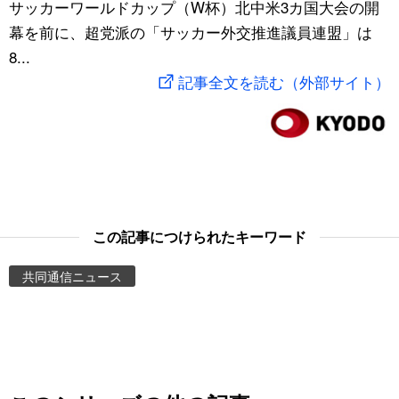
サッカーワールドカップ（W杯）北中米3カ国大会の開
スポーツ・東京2020
文化
動画/Live
幕を前に、超党派の「サッカー外交推進議員連盟」は
8...
科学・技術
Books
記事全文を読む（外部サイト）
暮らし
Cinema
スポーツ・東京2020
Topics
Images
この記事につけられたキーワード
共同通信ニュース
People
東京
お知らせ