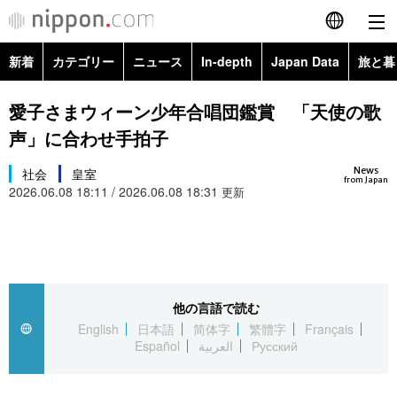
新着
カテゴリー
ニュース
In-depth
Japan Data
旅と暮
English
政治・外交
Topics
愛子さまウィーン少年合唱団鑑賞 「天使の歌
简体字
声」に合わせ手拍子
経済・ビジネス
Images
繁體字
カテゴリー
News
社会
皇室
from Japan
2026.06.08 18:11 / 2026.06.08 18:31
国際・海外
更新
People
Français
政治・外交
ニュース
社会
東京
Español
経済・ビジネス
トップ
In-depth
文化
お知らせ
العربية
他の言語で読む
国際
アーカイブ
Japan Data
科学・技術
English
日本語
简体字
繁體字
Français
Русский
Español
العربية
Русский
社会
旅と暮らし
暮らし