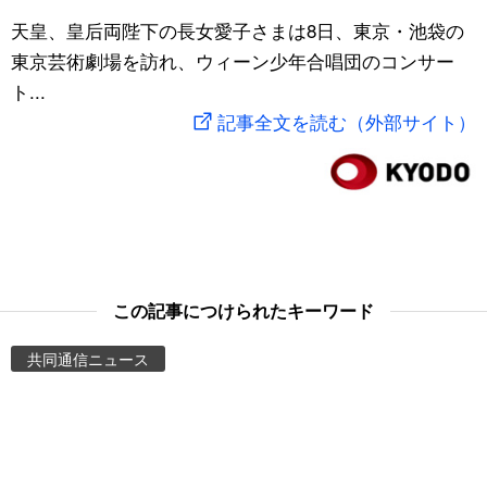
スポーツ・東京2020
天皇、皇后両陛下の長女愛子さまは8日、東京・池袋の
文化
動画/Live
東京芸術劇場を訪れ、ウィーン少年合唱団のコンサー
ト...
科学・技術
Books
記事全文を読む（外部サイト）
暮らし
Cinema
スポーツ・東京2020
Topics
Images
この記事につけられたキーワード
People
共同通信ニュース
東京
お知らせ