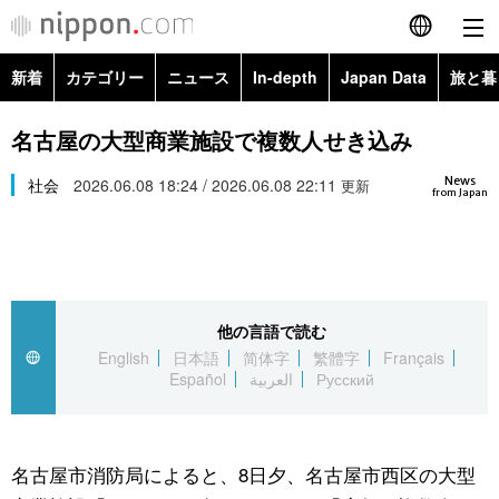
新着
カテゴリー
ニュース
In-depth
Japan Data
旅と暮
English
政治・外交
Topics
名古屋の大型商業施設で複数人せき込み
简体字
News
経済・ビジネス
社会
2026.06.08 18:24 / 2026.06.08 22:11
Images
更新
繁體字
from Japan
カテゴリー
国際・海外
People
Français
政治・外交
ニュース
社会
東京
Español
他の言語で読む
経済・ビジネス
トップ
In-depth
文化
お知らせ
English
日本語
简体字
繁體字
Français
العربية
Español
العربية
Русский
国際
アーカイブ
Japan Data
科学・技術
Русский
社会
旅と暮らし
暮らし
名古屋市消防局によると、8日夕、名古屋市西区の大型