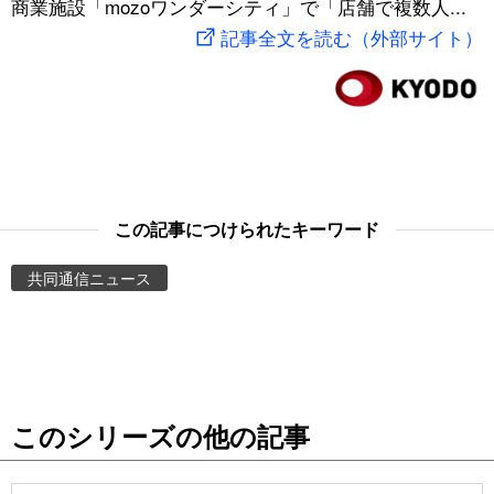
商業施設「mozoワンダーシティ」で「店舗で複数人...
スポーツ・東京2020
文化
動画/Live
記事全文を読む（外部サイト）
科学・技術
Books
暮らし
Cinema
スポーツ・東京2020
Topics
この記事につけられたキーワード
共同通信ニュース
Images
People
東京
このシリーズの他の記事
お知らせ