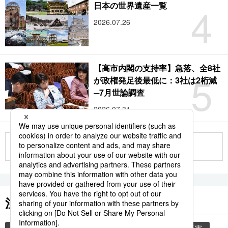
4
日本の世界遺産一覧
2026.07.26
【高市内閣の支持率】急落、全8社
5
が政権発足後最低に：3社は2桁減
─7月世論調査
2026.07.31
もっと見る
注目のキーワード