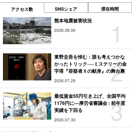
SNSシェア
滞在時間
アクセス数
1
熊本地震被害状況
2026.08.06
東野圭吾を悼む：誰も考えつかな
2
かったトリック──ミステリーの金
字塔『容疑者Ｘの献身』の舞台裏
2026.07.29
最低賃金55円引き上げ、全国平均
3
1176円に―厚労省審議会 : 前年度
実績を下回る
2026.07.30