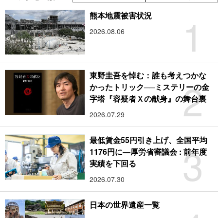
1
熊本地震被害状況
2026.08.06
東野圭吾を悼む：誰も考えつかな
2
かったトリック──ミステリーの金
字塔『容疑者Ｘの献身』の舞台裏
2026.07.29
最低賃金55円引き上げ、全国平均
3
1176円に―厚労省審議会 : 前年度
実績を下回る
2026.07.30
日本の世界遺産一覧