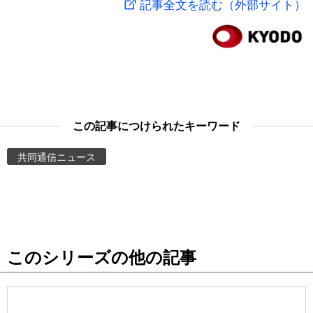
記事全文を読む（外部サイト）
スポーツ・東京2020
文化
動画/Live
科学・技術
Books
暮らし
Cinema
この記事につけられたキーワード
スポーツ・東京2020
Topics
共同通信ニュース
Images
People
このシリーズの他の記事
東京
お知らせ