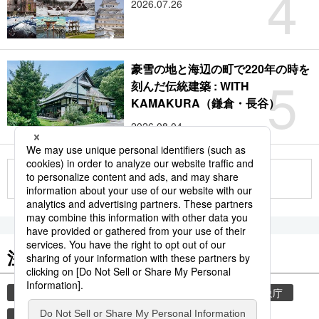
4
2026.07.26
豪雪の地と海辺の町で220年の時を
5
刻んだ伝統建築 : WITH
KAMAKURA（鎌倉・長谷）
2026.08.04
もっと見る
注目のキーワード
共同通信ニュース
気象・災害
災害
気象庁
観光
地震
厚生労働省
熊本