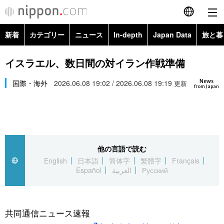
新着
カテゴリー
ニュース
In-depth
Japan Data
旅と暮
English
政治・外交
Topics
イスラエル、数日間の対イラン作戦準備
简体字
News
経済・ビジネス
国際・海外
2026.06.08 19:02 / 2026.06.08 19:19
Images
更新
繁體字
from Japan
カテゴリー
国際・海外
People
Français
政治・外交
ニュース
社会
東京
Español
他の言語で読む
経済・ビジネス
トップ
In-depth
文化
お知らせ
English
日本語
简体字
繁體字
Français
العربية
Español
العربية
Русский
国際
アーカイブ
Japan Data
科学・技術
Русский
社会
旅と暮らし
暮らし
共同通信ニュース速報