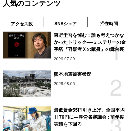
人気のコンテンツ
SNSシェア
滞在時間
アクセス数
東野圭吾を悼む：誰も考えつかな
1
かったトリック──ミステリーの金
字塔『容疑者Ｘの献身』の舞台裏
2026.07.29
2
熊本地震被害状況
2026.08.05
最低賃金55円引き上げ、全国平均
3
1176円に―厚労省審議会 : 前年度
実績を下回る