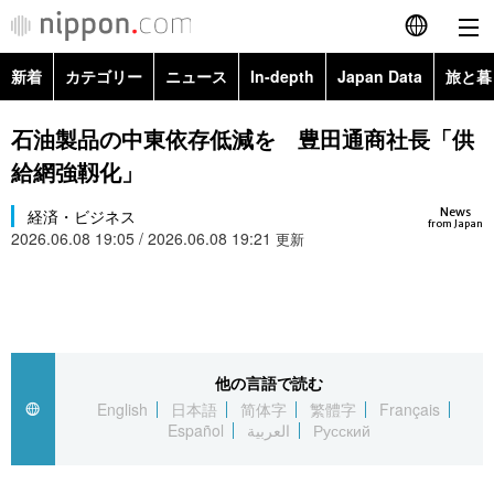
新着
カテゴリー
ニュース
In-depth
Japan Data
旅と暮
English
政治・外交
Topics
石油製品の中東依存低減を 豊田通商社長「供
简体字
給網強靱化」
経済・ビジネス
Images
繁體字
カテゴリー
News
経済・ビジネス
from Japan
2026.06.08 19:05 / 2026.06.08 19:21
国際・海外
更新
People
Français
政治・外交
ニュース
社会
東京
Español
経済・ビジネス
トップ
In-depth
文化
お知らせ
العربية
他の言語で読む
国際
アーカイブ
Japan Data
科学・技術
English
日本語
简体字
繁體字
Français
Русский
Español
العربية
Русский
社会
旅と暮らし
暮らし