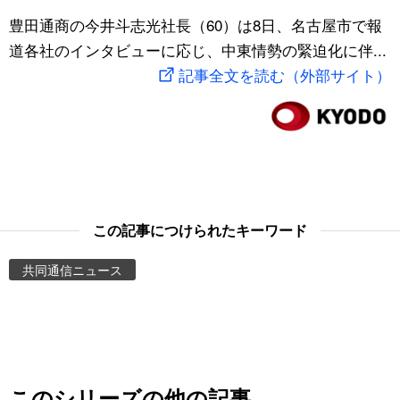
スポーツ・東京2020
豊田通商の今井斗志光社長（60）は8日、名古屋市で報
文化
動画/Live
道各社のインタビューに応じ、中東情勢の緊迫化に伴...
記事全文を読む（外部サイト）
科学・技術
Books
暮らし
Cinema
スポーツ・東京2020
Topics
Images
この記事につけられたキーワード
共同通信ニュース
People
東京
お知らせ
このシリーズの他の記事