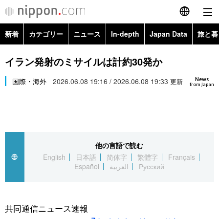
新着
カテゴリー
ニュース
In-depth
Japan Data
旅と暮
English
政治・外交
Topics
イラン発射のミサイルは計約30発か
简体字
News
経済・ビジネス
国際・海外
2026.06.08 19:16 / 2026.06.08 19:33
Images
更新
繁體字
from Japan
カテゴリー
国際・海外
People
Français
政治・外交
ニュース
社会
東京
Español
他の言語で読む
経済・ビジネス
トップ
In-depth
文化
お知らせ
English
日本語
简体字
繁體字
Français
العربية
Español
العربية
Русский
国際
アーカイブ
Japan Data
科学・技術
Русский
社会
旅と暮らし
暮らし
共同通信ニュース速報