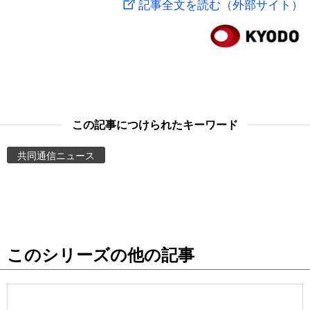
記事全文を読む（外部サイト）
スポーツ・東京2020
文化
動画/Live
科学・技術
Books
暮らし
Cinema
この記事につけられたキーワード
スポーツ・東京2020
Topics
共同通信ニュース
Images
People
このシリーズの他の記事
東京
お知らせ