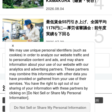
4
KAMAKURA（鎌倉・長谷）
2026.08.04
最低賃金55円引き上げ、全国平均
5
1176円に―厚労省審議会 : 前年度
実績を下回る
2026.07.30
もっと見る
注目のキーワード
共同通信ニュース
気象・災害
災害
避難所
自然災害
観光
気象庁
旅