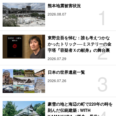
1
熊本地震被害状況
2026.08.07
東野圭吾を悼む：誰も考えつかな
2
かったトリック──ミステリーの金
字塔『容疑者Ｘの献身』の舞台裏
2026.07.29
3
日本の世界遺産一覧
2026.07.26
豪雪の地と海辺の町で220年の時を
刻んだ伝統建築 : WITH