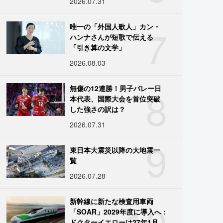
2026.07.31
7
唯一の「外国人歌人」カン・
ハンナさんが短歌で伝える
「引き算の文学」
2026.08.03
8
無傷の12連勝！男子バレー日
本代表、国際大会を首位突破
した強さの訳は？
2026.07.31
9
東日本大震災以降の大地震一
覧
2026.07.28
10
新幹線に新たな検査用車両
「SOAR」2029年度に導入へ :
ドクターイエローは27年1月に