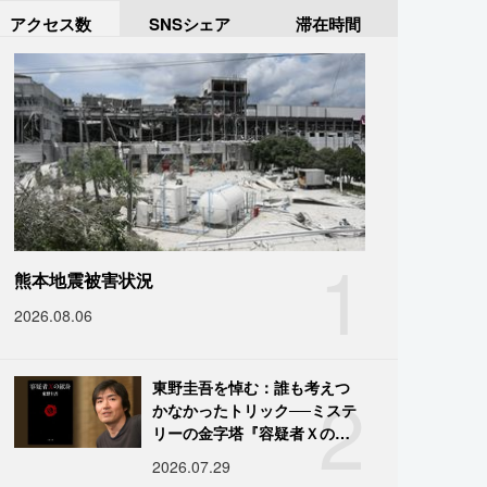
アクセス数
SNSシェア
滞在時間
1
熊本地震被害状況
2026.08.06
2
東野圭吾を悼む：誰も考えつ
かなかったトリック──ミステ
リーの金字塔『容疑者Ｘの献
身』の舞台裏
2026.07.29