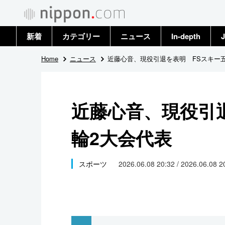
新着
カテゴリー
ニュース
In-depth
J
政治・外交
トップ
Home
ニュース
近藤心音、現役引退を表明 FSスキー
経済・ビジネス
アーカイブ
近藤心音、現役引
国際
輪2大会代表
社会
文化
スポーツ
2026.06.08 20:32 / 2026.06.08 
科学・技術
暮らし