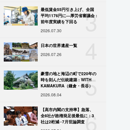
3
最低賃金55円引き上げ、全国
平均1176円に―厚労省審議会 :
前年度実績を下回る
2026.07.30
4
日本の世界遺産一覧
2026.07.26
5
豪雪の地と海辺の町で220年の
時を刻んだ伝統建築 : WITH
KAMAKURA（鎌倉・長谷）
2026.08.04
6
【高市内閣の支持率】急落、
全8社が政権発足後最低に：3
社は2桁減─7月世論調査