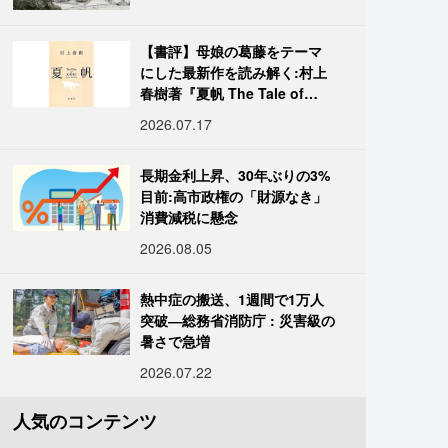
【書評】母娘の葛藤をテーマ
にした最新作を読み解く:村上
春樹著『夏帆 The Tale of
KAHO』
2026.07.17
長期金利上昇、30年ぶりの3%
目前:高市政権の「財源なき」
消費減税に懸念
2026.08.05
熱中症の搬送、1週間で1万人
突破―総務省消防庁 : 災害級の
暑さで急増
2026.07.22
人気のコンテンツ