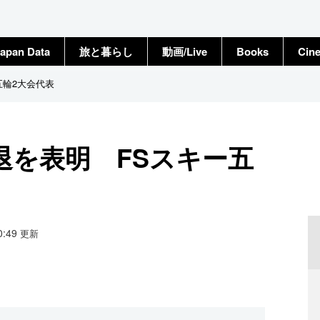
apan Data
旅と暮らし
動画/Live
Books
Cin
五輪2大会代表
退を表明 FSスキー五
20:49
更新