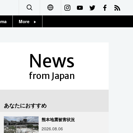
ema
More
English
Topics
简体字
Images
News
繁體字
People
Français
from Japan
東京
Español
お知らせ
العربية
あなたにおすすめ
Русский
熊本地震被害状況
2026.08.06