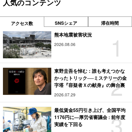
人気のコンテンツ
SNSシェア
滞在時間
アクセス数
1
熊本地震被害状況
2026.08.06
東野圭吾を悼む：誰も考えつかな
2
かったトリック──ミステリーの金
字塔『容疑者Ｘの献身』の舞台裏
2026.07.29
最低賃金55円引き上げ、全国平均
3
1176円に―厚労省審議会 : 前年度
実績を下回る