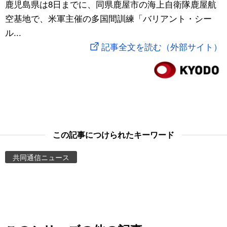
鹿児島県は8日までに、同県鹿屋市の海上自衛隊鹿屋航
スポーツ・東京2020
文化
動画/Live
空基地で、米軍主催の多国間訓練「バリアント・シー
ル...
科学・技術
Books
記事全文を読む（外部サイト）
暮らし
Cinema
スポーツ・東京2020
Topics
Images
この記事につけられたキーワード
共同通信ニュース
People
東京
お知らせ