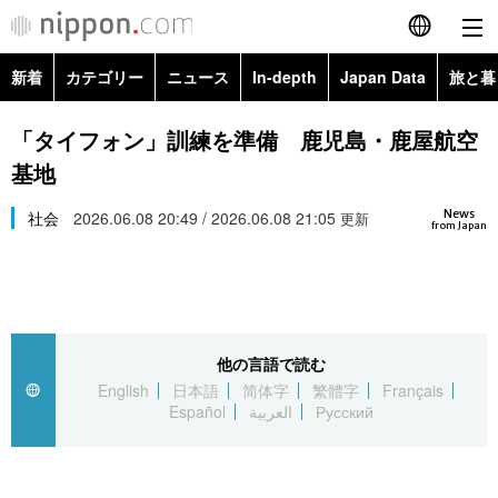
新着
カテゴリー
ニュース
In-depth
Japan Data
旅と暮
English
政治・外交
Topics
「タイフォン」訓練を準備 鹿児島・鹿屋航空
简体字
基地
経済・ビジネス
Images
繁體字
カテゴリー
News
社会
2026.06.08 20:49 / 2026.06.08 21:05
更新
from Japan
国際・海外
People
Français
政治・外交
ニュース
社会
東京
Español
経済・ビジネス
トップ
In-depth
文化
お知らせ
العربية
他の言語で読む
English
日本語
简体字
繁體字
Français
国際
アーカイブ
Japan Data
科学・技術
Español
العربية
Русский
Русский
社会
旅と暮らし
暮らし