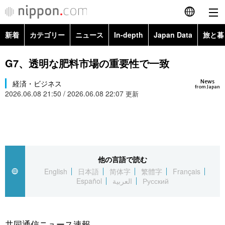
新着
カテゴリー
ニュース
In-depth
Japan Data
旅と暮
English
政治・外交
Topics
G7、透明な肥料市場の重要性で一致
简体字
News
経済・ビジネス
経済・ビジネス
Images
繁體字
from Japan
2026.06.08 21:50 / 2026.06.08 22:07
更新
カテゴリー
国際・海外
People
Français
政治・外交
ニュース
社会
東京
Español
経済・ビジネス
トップ
In-depth
他の言語で読む
文化
お知らせ
العربية
English
日本語
简体字
繁體字
Français
Español
العربية
Русский
国際
アーカイブ
Japan Data
科学・技術
Русский
社会
旅と暮らし
暮らし
共同通信ニュース速報