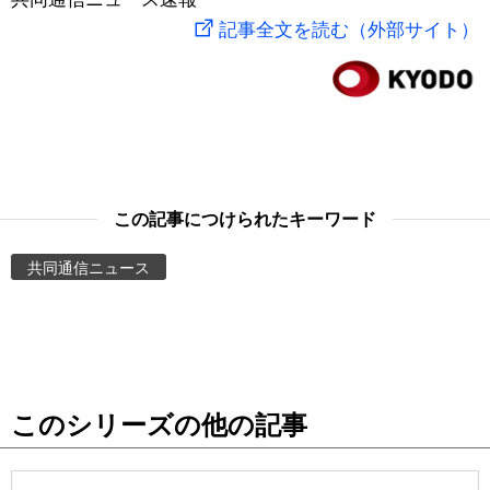
記事全文を読む（外部サイト）
スポーツ・東京2020
文化
動画/Live
科学・技術
Books
暮らし
Cinema
この記事につけられたキーワード
スポーツ・東京2020
Topics
共同通信ニュース
Images
People
東京
このシリーズの他の記事
お知らせ