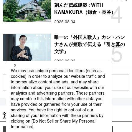
4
刻んだ伝統建築 : WITH
KAMAKURA（鎌倉・長谷）
2026.08.04
唯一の「外国人歌人」カン・ハン
5
ナさんが短歌で伝える「引き算の
文学」
2026.08.03
もっと見る
注目のキーワード
共同通信ニュース
和食
食材
スパイス