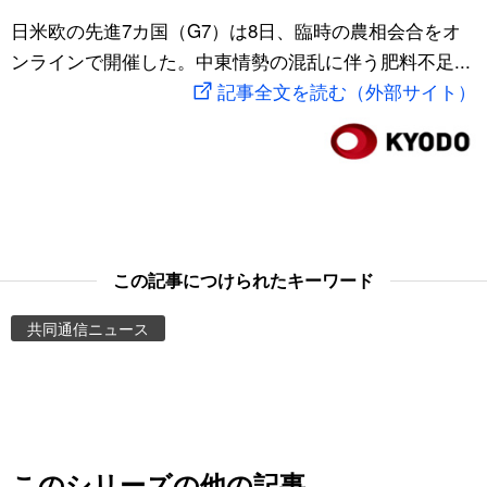
スポーツ・東京2020
日米欧の先進7カ国（G7）は8日、臨時の農相会合をオ
文化
動画/Live
ンラインで開催した。中東情勢の混乱に伴う肥料不足...
記事全文を読む（外部サイト）
科学・技術
Books
暮らし
Cinema
スポーツ・東京2020
Topics
Images
この記事につけられたキーワード
共同通信ニュース
People
東京
お知らせ
このシリーズの他の記事