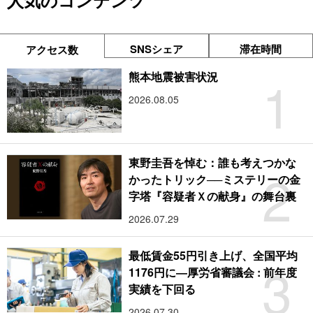
人気のコンテンツ
SNSシェア
滞在時間
アクセス数
1
熊本地震被害状況
2026.08.05
東野圭吾を悼む：誰も考えつかな
2
かったトリック──ミステリーの金
字塔『容疑者Ｘの献身』の舞台裏
2026.07.29
最低賃金55円引き上げ、全国平均
3
1176円に―厚労省審議会 : 前年度
実績を下回る
2026.07.30