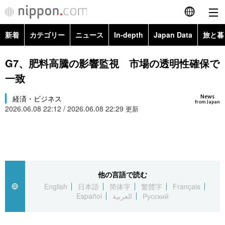
新着
カテゴリー
ニュース
In-depth
Japan Data
旅と暮
English
政治・外交
Topics
G7、肥料高騰の影響監視 市場の透明性確保で
简体字
一致
経済・ビジネス
Images
繁體字
カテゴリー
News
経済・ビジネス
from Japan
2026.06.08 22:12 / 2026.06.08 22:29
国際・海外
更新
People
Français
政治・外交
ニュース
社会
東京
Español
経済・ビジネス
トップ
In-depth
文化
お知らせ
العربية
他の言語で読む
国際
アーカイブ
Japan Data
科学・技術
English
日本語
简体字
繁體字
Français
Русский
Español
العربية
Русский
社会
旅と暮らし
暮らし