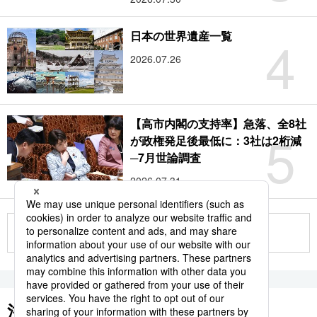
4
日本の世界遺産一覧
2026.07.26
【高市内閣の支持率】急落、全8社
5
が政権発足後最低に：3社は2桁減
─7月世論調査
2026.07.31
もっと見る
注目のキーワード