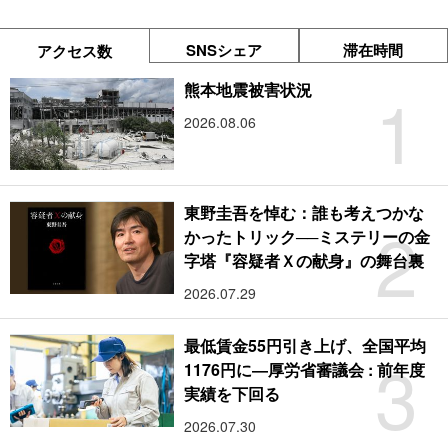
SNSシェア
滞在時間
アクセス数
1
熊本地震被害状況
2026.08.06
東野圭吾を悼む：誰も考えつかな
2
かったトリック──ミステリーの金
字塔『容疑者Ｘの献身』の舞台裏
2026.07.29
最低賃金55円引き上げ、全国平均
3
1176円に―厚労省審議会 : 前年度
実績を下回る
2026.07.30