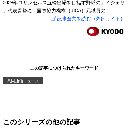
2028年ロサンゼルス五輪出場を目指す野球のナイジェリ
スポーツ・東京2020
文化
動画/Live
ア代表監督に、国際協力機構（JICA）元職員の...
記事全文を読む（外部サイト）
科学・技術
Books
暮らし
Cinema
スポーツ・東京2020
Topics
この記事につけられたキーワード
Images
共同通信ニュース
People
東京
このシリーズの他の記事
お知らせ