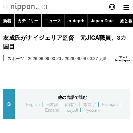
新着
カテゴリー
ニュース
In-depth
Japan Data
旅と暮
English
政治・外交
Topics
友成氏がナイジェリア監督 元JICA職員、3カ
简体字
国目
経済・ビジネス
Images
繁體字
カテゴリー
News
スポーツ
2026.06.09 00:23 / 2026.06.09 00:37
更新
from Japan
国際・海外
People
Français
政治・外交
ニュース
社会
東京
Español
経済・ビジネス
トップ
In-depth
文化
お知らせ
العربية
他の言語で読む
English
日本語
简体字
繁體字
Français
国際
アーカイブ
Japan Data
科学・技術
Español
العربية
Русский
Русский
社会
旅と暮らし
暮らし