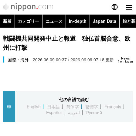
新着
カテゴリー
ニュース
In-depth
Japan Data
旅と暮
English
政治・外交
Topics
戦闘機共同開発中止と報道 独仏首脳合意、欧
简体字
州に打撃
経済・ビジネス
Images
繁體字
カテゴリー
News
国際・海外
2026.06.09 00:37 / 2026.06.09 07:18
更新
from Japan
国際・海外
People
Français
政治・外交
ニュース
社会
東京
Español
経済・ビジネス
トップ
In-depth
文化
お知らせ
العربية
他の言語で読む
English
日本語
简体字
繁體字
Français
国際
アーカイブ
Japan Data
科学・技術
Español
العربية
Русский
Русский
社会
旅と暮らし
暮らし