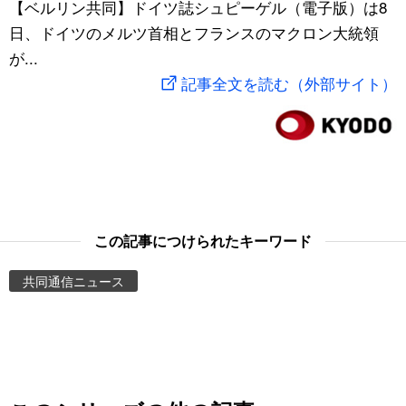
【ベルリン共同】ドイツ誌シュピーゲル（電子版）は8
スポーツ・東京2020
文化
動画/Live
日、ドイツのメルツ首相とフランスのマクロン大統領
が...
科学・技術
Books
記事全文を読む（外部サイト）
暮らし
Cinema
スポーツ・東京2020
Topics
Images
この記事につけられたキーワード
共同通信ニュース
People
東京
お知らせ