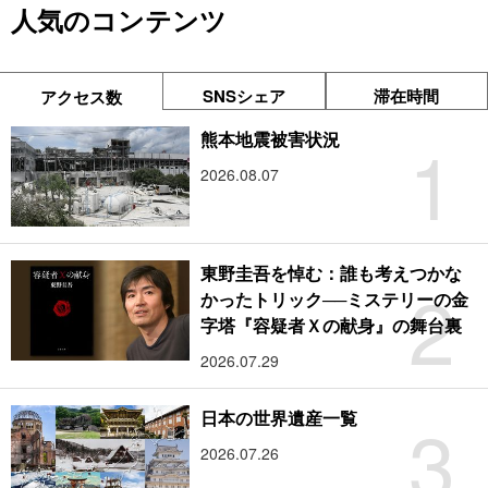
人気のコンテンツ
SNSシェア
滞在時間
アクセス数
1
熊本地震被害状況
2026.08.07
東野圭吾を悼む：誰も考えつかな
2
かったトリック──ミステリーの金
字塔『容疑者Ｘの献身』の舞台裏
2026.07.29
3
日本の世界遺産一覧
2026.07.26