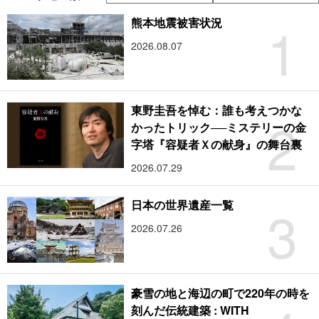
1
熊本地震被害状況
2026.08.07
東野圭吾を悼む：誰も考えつかな
2
かったトリック──ミステリーの金
字塔『容疑者Ｘの献身』の舞台裏
2026.07.29
3
日本の世界遺産一覧
2026.07.26
豪雪の地と海辺の町で220年の時を
刻んだ伝統建築 : WITH