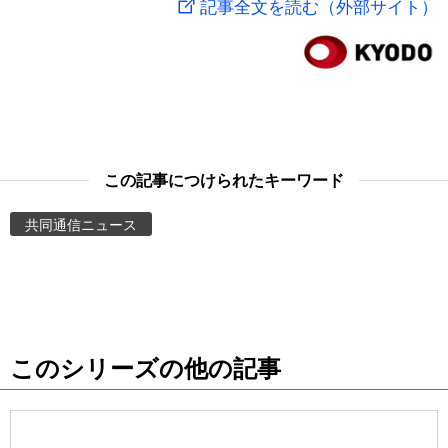
記事全文を読む（外部サイト）
スポーツ・東京2020
文化
動画/Live
科学・技術
Books
暮らし
Cinema
この記事につけられたキーワード
スポーツ・東京2020
Topics
共同通信ニュース
Images
People
このシリーズの他の記事
東京
お知らせ