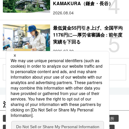
4
KAMAKURA（鎌倉・長谷）
2026.08.04
最低賃金55円引き上げ、全国平均
5
1176円に―厚労省審議会 : 前年度
実績を下回る
2026.07.30
もっと見る
注目のキーワード
共同通信ニュース
気象・災害
災害
避難所
自然災害
時事通信ニュース
気象庁
仏教