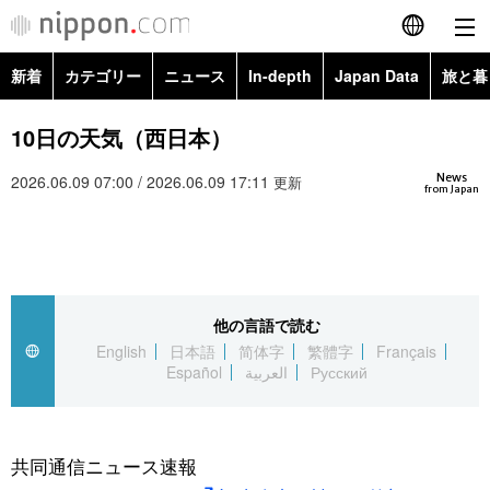
新着
カテゴリー
ニュース
In-depth
Japan Data
旅と暮
English
政治・外交
Topics
10日の天気（西日本）
简体字
News
2026.06.09 07:00 / 2026.06.09 17:11
経済・ビジネス
Images
更新
繁體字
from Japan
カテゴリー
国際・海外
People
Français
政治・外交
ニュース
社会
東京
Español
他の言語で読む
経済・ビジネス
トップ
In-depth
文化
お知らせ
English
日本語
简体字
繁體字
Français
العربية
Español
العربية
Русский
国際
アーカイブ
Japan Data
科学・技術
Русский
社会
旅と暮らし
暮らし
共同通信ニュース速報