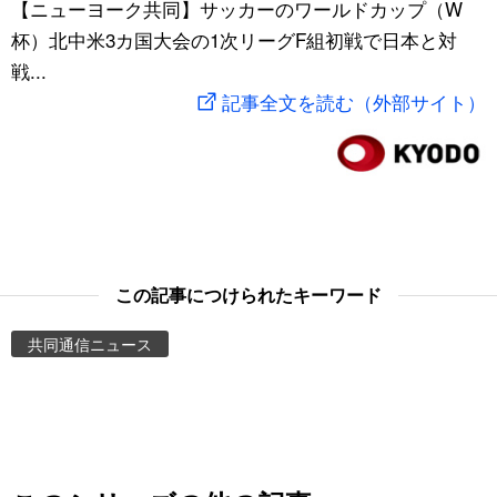
【ニューヨーク共同】サッカーのワールドカップ（W
スポーツ・東京2020
文化
動画/Live
杯）北中米3カ国大会の1次リーグF組初戦で日本と対
戦...
科学・技術
Books
記事全文を読む（外部サイト）
暮らし
Cinema
スポーツ・東京2020
Topics
Images
この記事につけられたキーワード
共同通信ニュース
People
東京
お知らせ