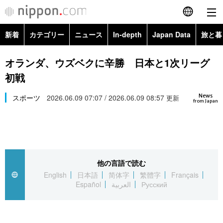
新着
カテゴリー
ニュース
In-depth
Japan Data
旅と暮
English
政治・外交
Topics
オランダ、ウズベクに辛勝 日本と1次リーグ
简体字
初戦
経済・ビジネス
Images
繁體字
カテゴリー
News
スポーツ
2026.06.09 07:07 / 2026.06.09 08:57
更新
from Japan
国際・海外
People
Français
政治・外交
ニュース
社会
東京
Español
経済・ビジネス
トップ
In-depth
文化
お知らせ
العربية
他の言語で読む
English
日本語
简体字
繁體字
Français
国際
アーカイブ
Japan Data
科学・技術
Español
العربية
Русский
Русский
社会
旅と暮らし
暮らし