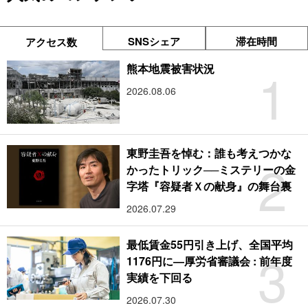
SNSシェア
滞在時間
アクセス数
1
熊本地震被害状況
2026.08.06
東野圭吾を悼む：誰も考えつかな
2
かったトリック──ミステリーの金
字塔『容疑者Ｘの献身』の舞台裏
2026.07.29
最低賃金55円引き上げ、全国平均
3
1176円に―厚労省審議会 : 前年度
実績を下回る
2026.07.30