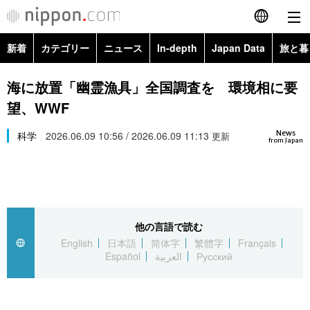
新着
カテゴリー
ニュース
In-depth
Japan Data
旅と暮
English
政治・外交
Topics
海に放置「幽霊漁具」全国調査を 環境相に要
简体字
望、WWF
経済・ビジネス
Images
繁體字
カテゴリー
News
科学
2026.06.09 10:56 / 2026.06.09 11:13
更新
from Japan
国際・海外
People
Français
政治・外交
ニュース
社会
東京
Español
経済・ビジネス
トップ
In-depth
文化
お知らせ
العربية
他の言語で読む
English
日本語
简体字
繁體字
Français
国際
アーカイブ
Japan Data
科学・技術
Español
العربية
Русский
Русский
社会
旅と暮らし
暮らし