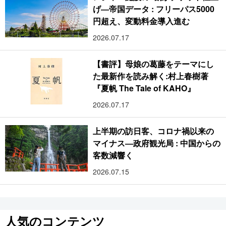
げ―帝国データ : フリーパス5000
円超え、変動料金導入進む
2026.07.17
【書評】母娘の葛藤をテーマにし
た最新作を読み解く:村上春樹著
『夏帆 The Tale of KAHO』
2026.07.17
上半期の訪日客、コロナ禍以来の
マイナス―政府観光局 : 中国からの
客数減響く
2026.07.15
人気のコンテンツ