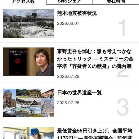
SNSシェア
滞在時間
アクセス数
1
熊本地震被害状況
2026.08.07
東野圭吾を悼む：誰も考えつかな
2
かったトリック──ミステリーの金
字塔『容疑者Ｘの献身』の舞台裏
2026.07.29
3
日本の世界遺産一覧
2026.07.26
最低賃金55円引き上げ、全国平均
1176円に―厚労省審議会 : 前年度