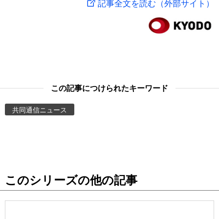
記事全文を読む（外部サイト）
スポーツ・東京2020
文化
動画/Live
科学・技術
Books
暮らし
Cinema
この記事につけられたキーワード
スポーツ・東京2020
Topics
共同通信ニュース
Images
People
このシリーズの他の記事
東京
お知らせ