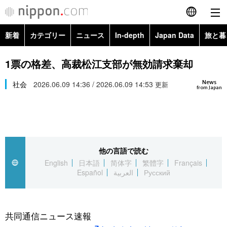
新着
カテゴリー
ニュース
In-depth
Japan Data
旅と暮
English
政治・外交
Topics
1票の格差、高裁松江支部が無効請求棄却
简体字
News
経済・ビジネス
社会
2026.06.09 14:36 / 2026.06.09 14:53
Images
更新
繁體字
from Japan
カテゴリー
国際・海外
People
Français
政治・外交
ニュース
社会
東京
Español
他の言語で読む
経済・ビジネス
トップ
In-depth
文化
お知らせ
English
日本語
简体字
繁體字
Français
العربية
Español
العربية
Русский
国際
アーカイブ
Japan Data
科学・技術
Русский
社会
旅と暮らし
暮らし
共同通信ニュース速報