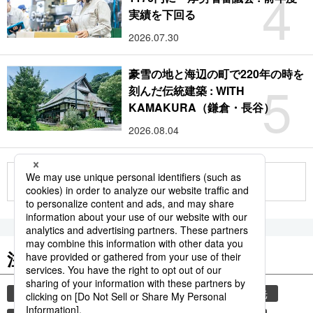
4
実績を下回る
2026.07.30
豪雪の地と海辺の町で220年の時を
5
刻んだ伝統建築 : WITH
KAMAKURA（鎌倉・長谷）
2026.08.04
もっと見る
注目のキーワード
共同通信ニュース
気象・災害
災害
観光